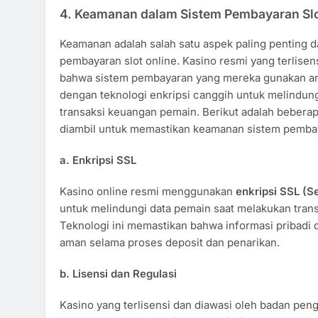
4.
Keamanan dalam Sistem Pembayaran Slo
Keamanan adalah salah satu aspek paling penting 
pembayaran slot online. Kasino resmi yang terlisen
bahwa sistem pembayaran yang mereka gunakan am
dengan teknologi enkripsi canggih untuk melindung
transaksi keuangan pemain. Berikut adalah bebera
diambil untuk memastikan keamanan sistem pemba
a.
Enkripsi SSL
Kasino online resmi menggunakan
enkripsi SSL (S
untuk melindungi data pemain saat melakukan trans
Teknologi ini memastikan bahwa informasi pribadi
aman selama proses deposit dan penarikan.
b.
Lisensi dan Regulasi
Kasino yang terlisensi dan diawasi oleh badan peng