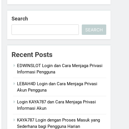
Search
SEARCH
Recent Posts
EDWINSLOT Login dan Cara Menjaga Privasi
Informasi Pengguna
LEBAH4D Login dan Cara Menjaga Privasi
Akun Pengguna
Login KAYA787 dan Cara Menjaga Privasi
Informasi Akun
KAYA787 Login dengan Proses Masuk yang
Sederhana bagi Pengguna Harian