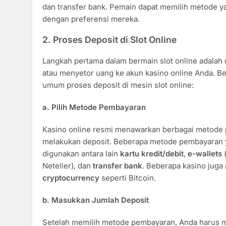
dan transfer bank. Pemain dapat memilih metode ya
dengan preferensi mereka.
2.
Proses Deposit di Slot Online
Langkah pertama dalam bermain slot online adala
atau menyetor uang ke akun kasino online Anda. Be
umum proses deposit di mesin slot online:
a.
Pilih Metode Pembayaran
Kasino online resmi menawarkan berbagai metode
melakukan deposit. Beberapa metode pembayaran
digunakan antara lain
kartu kredit/debit
,
e-wallets
(
Neteller), dan
transfer bank
. Beberapa kasino jug
cryptocurrency
seperti Bitcoin.
b.
Masukkan Jumlah Deposit
Setelah memilih metode pembayaran, Anda harus