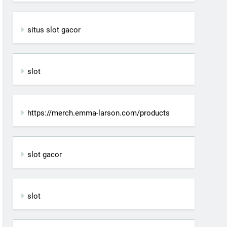
situs slot gacor
slot
https://merch.emma-larson.com/products
slot gacor
slot