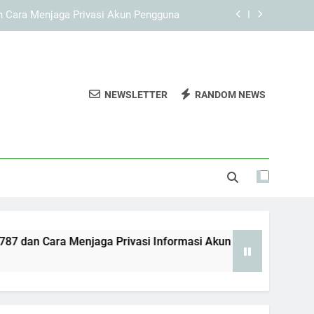
 Cara Menjaga Privasi Akun Pengguna
 Cara Menjaga Privasi Informasi Akun
yang Sederhana bagi Pengguna Harian
NEWSLETTER
RANDOM NEWS
 Menjaga Privasi Informasi Pengguna
 Cara Menjaga Privasi Akun Pengguna
iharaan Anda Di Chez Animaux.
 Cara Menjaga Privasi Informasi Akun
yang Sederhana bagi Pengguna Harian
 Menjaga Privasi Informasi Akun
KAYA787 Login denga
3 Weeks Ago