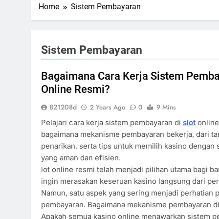
Home
Sistem Pembayaran
Sistem Pembayaran
Bagaimana Cara Kerja Sistem Pembay
Online Resmi?
821208d
2 Years Ago
0
9 Mins
Pelajari cara kerja sistem pembayaran di
slot
online
bagaimana mekanisme pembayaran bekerja, dari ta
penarikan, serta tips untuk memilih kasino dengan
yang aman dan efisien.
lot online resmi telah menjadi pilihan utama bagi 
ingin merasakan keseruan kasino langsung dari pe
Namun, satu aspek yang sering menjadi perhatian 
pembayaran. Bagaimana mekanisme pembayaran di s
Apakah semua kasino online menawarkan sistem 