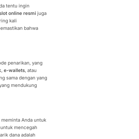
a tentu ingin
slot online resmi
juga
ing kali
memastikan bahwa
de penarikan, yang
k
,
e-wallets
, atau
ang sama dengan yang
e yang mendukung
n meminta Anda untuk
kan untuk mencegah
rik dana adalah