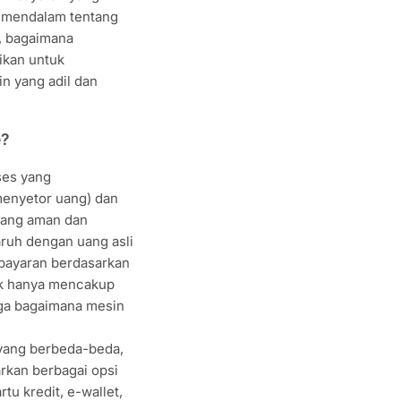
a mendalam tentang
, bagaimana
ikan untuk
 yang adil dan
e?
ses yang
enyetor uang) dan
yang aman dan
aruh dengan uang asli
bayaran berdasarkan
dak hanya mencakup
uga bagaimana mesin
 yang berbeda-beda,
rkan berbagai opsi
tu kredit, e-wallet,