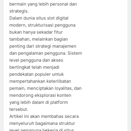
bermain yang lebih personal dan
strategis.
Dalam dunia situs slot digital
modern, strukturisasi pengguna
bukan hanya sekadar fitur
tambahan, melainkan bagian
penting dari strategi manajemen
dan pengalaman pengguna. Sistem
level pengguna dan akses
bertingkat telah menjadi
pendekatan populer untuk
mempertahankan keterlibatan
pemain, menciptakan loyalitas, dan
mendorong eksplorasi konten
yang lebih dalam di platform
tersebut.
Artikel ini akan membahas secara
menyeluruh bagaimana struktur
level pengguna bekerja di situs