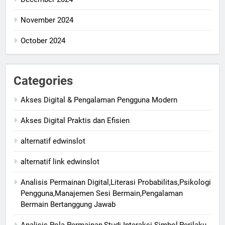
November 2024
October 2024
Categories
Akses Digital & Pengalaman Pengguna Modern
Akses Digital Praktis dan Efisien
alternatif edwinslot
alternatif link edwinslot
Analisis Permainan Digital,Literasi Probabilitas,Psikologi
Pengguna,Manajemen Sesi Bermain,Pengalaman
Bermain Bertanggung Jawab