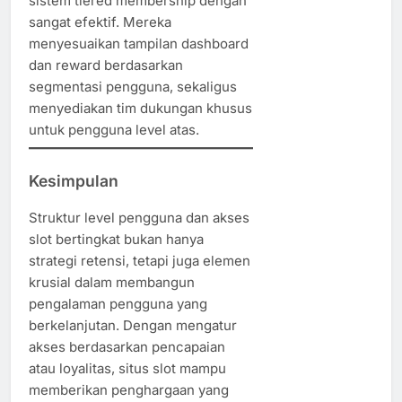
sistem tiered membership dengan
sangat efektif. Mereka
menyesuaikan tampilan dashboard
dan reward berdasarkan
segmentasi pengguna, sekaligus
menyediakan tim dukungan khusus
untuk pengguna level atas.
Kesimpulan
Struktur level pengguna dan akses
slot bertingkat bukan hanya
strategi retensi, tetapi juga elemen
krusial dalam membangun
pengalaman pengguna yang
berkelanjutan. Dengan mengatur
akses berdasarkan pencapaian
atau loyalitas, situs slot mampu
memberikan penghargaan yang