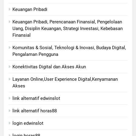
Keuangan Pribadi
Keuangan Pribadi, Perencanaan Finansial, Pengelolaan
Uang, Disiplin Keuangan, Strategi Investasi, Kebebasan
Finansial
Komunitas & Sosial, Teknologi & Inovasi, Budaya Digital,
Pengalaman Pengguna
Konektivitas Digital dan Akses Akun
Layanan Online,User Experience Digital,Kenyamanan
Akses
link alternatif edwinslot
link alternatif horas88
login edwinslot
login horas88