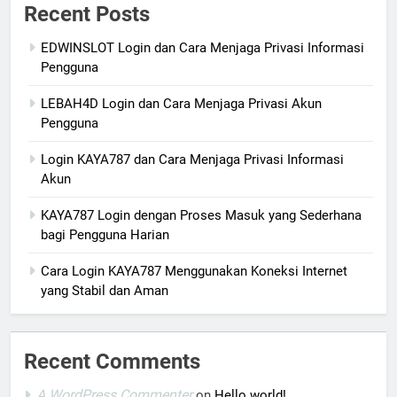
Recent Posts
EDWINSLOT Login dan Cara Menjaga Privasi Informasi
Pengguna
LEBAH4D Login dan Cara Menjaga Privasi Akun
Pengguna
Login KAYA787 dan Cara Menjaga Privasi Informasi
Akun
KAYA787 Login dengan Proses Masuk yang Sederhana
bagi Pengguna Harian
Cara Login KAYA787 Menggunakan Koneksi Internet
yang Stabil dan Aman
Recent Comments
A WordPress Commenter
on
Hello world!