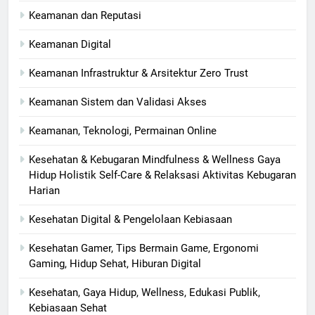
Keamanan dan Reputasi
Keamanan Digital
Keamanan Infrastruktur & Arsitektur Zero Trust
Keamanan Sistem dan Validasi Akses
Keamanan, Teknologi, Permainan Online
Kesehatan & Kebugaran Mindfulness & Wellness Gaya
Hidup Holistik Self-Care & Relaksasi Aktivitas Kebugaran
Harian
Kesehatan Digital & Pengelolaan Kebiasaan
Kesehatan Gamer, Tips Bermain Game, Ergonomi
Gaming, Hidup Sehat, Hiburan Digital
Kesehatan, Gaya Hidup, Wellness, Edukasi Publik,
Kebiasaan Sehat