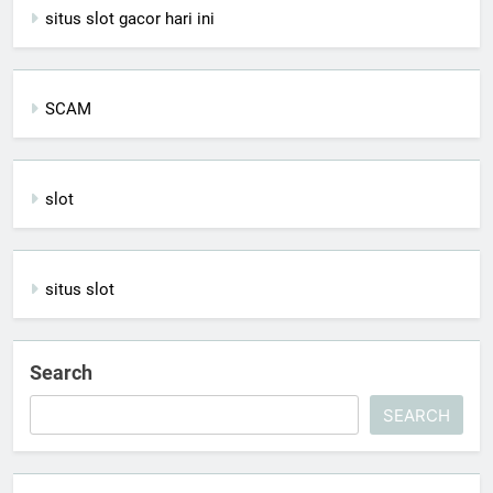
situs slot gacor hari ini
SCAM
slot
situs slot
Search
SEARCH