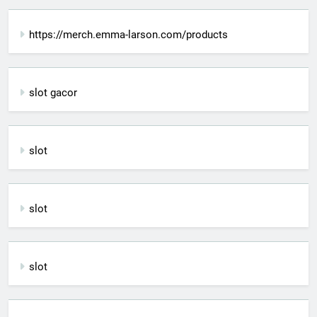
https://merch.emma-larson.com/products
slot gacor
slot
slot
slot