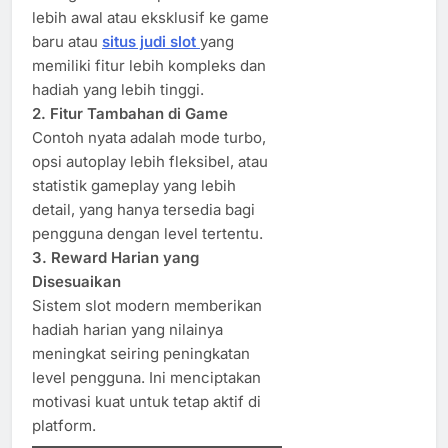
lebih awal atau eksklusif ke game
baru atau
situs judi slot
yang
memiliki fitur lebih kompleks dan
hadiah yang lebih tinggi.
2. Fitur Tambahan di Game
Contoh nyata adalah mode turbo,
opsi autoplay lebih fleksibel, atau
statistik gameplay yang lebih
detail, yang hanya tersedia bagi
pengguna dengan level tertentu.
3. Reward Harian yang
Disesuaikan
Sistem slot modern memberikan
hadiah harian yang nilainya
meningkat seiring peningkatan
level pengguna. Ini menciptakan
motivasi kuat untuk tetap aktif di
platform.