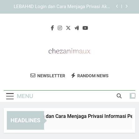
Skip
Login KAYA787 dan Cara Menjaga Privasi
to
Informasi Akun
content
KAYA787 Login dengan Proses Masuk yang
Sederhana bagi Pengguna Harian
EDWINSLOT Login dan Cara Menjaga Privasi
Informasi Pengguna
LEBAH4D Login dan Cara Menjaga Privasi Akun
Pengguna
Login KAYA787 dan Cara Menjaga Privasi
Informasi Akun
Chez Animaux
Temukan Tips Perawatan Hewan Dan
KAYA787 Login dengan Proses Masuk yang
NEWSLETTER
RANDOM NEWS
Sederhana bagi Pengguna Harian
Informasi Penting Untuk Hewan Peliharaan
Anda Di Chez Animaux.
MENU
DWINSLOT Login dan Cara Menjaga Privasi Informasi Penggu
HEADLINES
 Weeks Ago