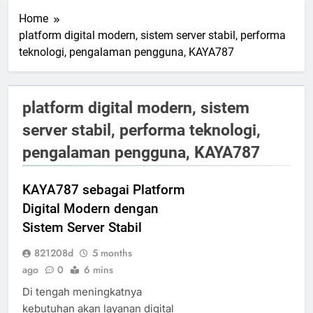
Home
platform digital modern, sistem server stabil, performa
teknologi, pengalaman pengguna, KAYA787
platform digital modern, sistem
server stabil, performa teknologi,
pengalaman pengguna, KAYA787
KAYA787 sebagai Platform
Digital Modern dengan
Sistem Server Stabil
821208d
5 months
ago
0
6 mins
Di tengah meningkatnya
kebutuhan akan layanan digital