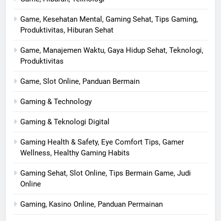
Game, Kesehatan Mental, Gaming Sehat, Tips Gaming,
Produktivitas, Hiburan Sehat
Game, Manajemen Waktu, Gaya Hidup Sehat, Teknologi,
Produktivitas
Game, Slot Online, Panduan Bermain
Gaming & Technology
Gaming & Teknologi Digital
Gaming Health & Safety, Eye Comfort Tips, Gamer
Wellness, Healthy Gaming Habits
Gaming Sehat, Slot Online, Tips Bermain Game, Judi
Online
Gaming, Kasino Online, Panduan Permainan