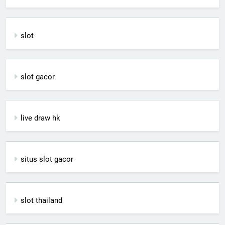
slot
slot gacor
live draw hk
situs slot gacor
slot thailand