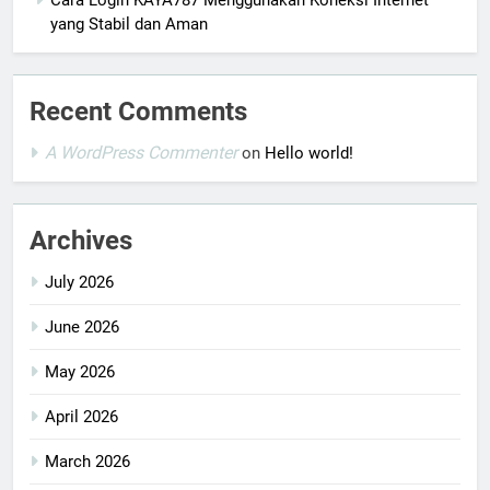
Cara Login KAYA787 Menggunakan Koneksi Internet
yang Stabil dan Aman
Recent Comments
A WordPress Commenter
on
Hello world!
Archives
July 2026
June 2026
May 2026
April 2026
March 2026