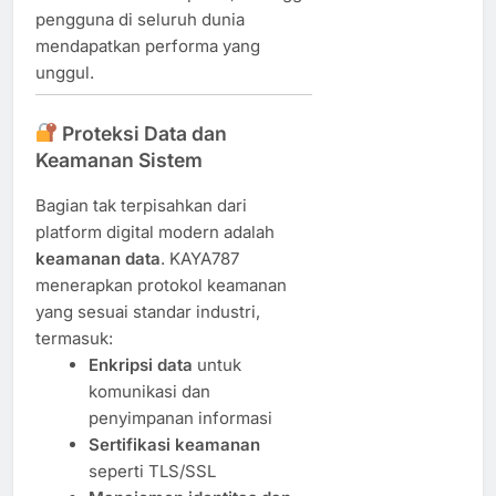
pengguna di seluruh dunia
mendapatkan performa yang
unggul.
Proteksi Data dan
Keamanan Sistem
Bagian tak terpisahkan dari
platform digital modern adalah
keamanan data
. KAYA787
menerapkan protokol keamanan
yang sesuai standar industri,
termasuk:
Enkripsi data
untuk
komunikasi dan
penyimpanan informasi
Sertifikasi keamanan
seperti TLS/SSL