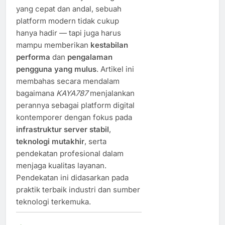
yang cepat dan andal, sebuah
platform modern tidak cukup
hanya hadir — tapi juga harus
mampu memberikan
kestabilan
performa
dan
pengalaman
pengguna yang mulus
. Artikel ini
membahas secara mendalam
bagaimana
KAYA787
menjalankan
perannya sebagai platform digital
kontemporer dengan fokus pada
infrastruktur server stabil
,
teknologi mutakhir
, serta
pendekatan profesional dalam
menjaga kualitas layanan.
Pendekatan ini didasarkan pada
praktik terbaik industri dan sumber
teknologi terkemuka.