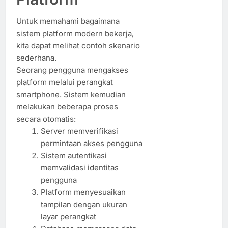
Untuk memahami bagaimana
sistem platform modern bekerja,
kita dapat melihat contoh skenario
sederhana.
Seorang pengguna mengakses
platform melalui perangkat
smartphone. Sistem kemudian
melakukan beberapa proses
secara otomatis:
Server memverifikasi
permintaan akses pengguna
Sistem autentikasi
memvalidasi identitas
pengguna
Platform menyesuaikan
tampilan dengan ukuran
layar perangkat