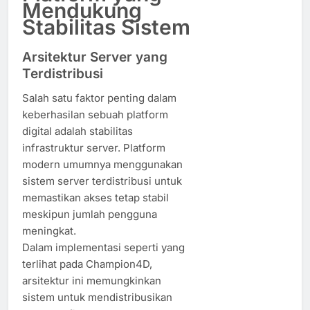
Mendukung
Stabilitas Sistem
Arsitektur Server yang
Terdistribusi
Salah satu faktor penting dalam
keberhasilan sebuah platform
digital adalah stabilitas
infrastruktur server. Platform
modern umumnya menggunakan
sistem server terdistribusi untuk
memastikan akses tetap stabil
meskipun jumlah pengguna
meningkat.
Dalam implementasi seperti yang
terlihat pada Champion4D,
arsitektur ini memungkinkan
sistem untuk mendistribusikan