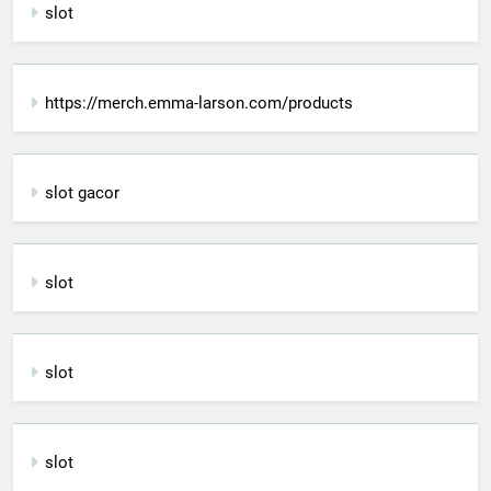
slot
https://merch.emma-larson.com/products
slot gacor
slot
slot
slot