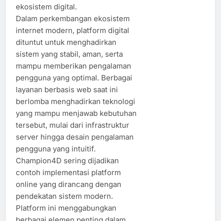
ekosistem digital.
Dalam perkembangan ekosistem
internet modern, platform digital
dituntut untuk menghadirkan
sistem yang stabil, aman, serta
mampu memberikan pengalaman
pengguna yang optimal. Berbagai
layanan berbasis web saat ini
berlomba menghadirkan teknologi
yang mampu menjawab kebutuhan
tersebut, mulai dari infrastruktur
server hingga desain pengalaman
pengguna yang intuitif.
Champion4D sering dijadikan
contoh implementasi platform
online yang dirancang dengan
pendekatan sistem modern.
Platform ini menggabungkan
berbagai elemen penting dalam