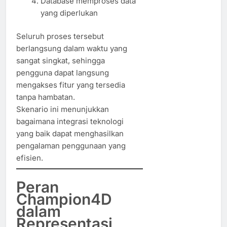
Database memproses data
yang diperlukan
Seluruh proses tersebut
berlangsung dalam waktu yang
sangat singkat, sehingga
pengguna dapat langsung
mengakses fitur yang tersedia
tanpa hambatan.
Skenario ini menunjukkan
bagaimana integrasi teknologi
yang baik dapat menghasilkan
pengalaman penggunaan yang
efisien.
Peran
Champion4D
dalam
Representasi