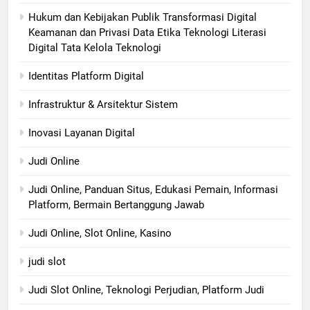
Hukum dan Kebijakan Publik Transformasi Digital
Keamanan dan Privasi Data Etika Teknologi Literasi
Digital Tata Kelola Teknologi
Identitas Platform Digital
Infrastruktur & Arsitektur Sistem
Inovasi Layanan Digital
Judi Online
Judi Online, Panduan Situs, Edukasi Pemain, Informasi
Platform, Bermain Bertanggung Jawab
Judi Online, Slot Online, Kasino
judi slot
Judi Slot Online, Teknologi Perjudian, Platform Judi