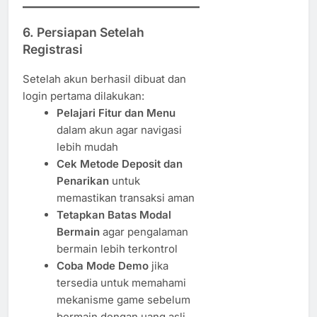
6. Persiapan Setelah
Registrasi
Setelah akun berhasil dibuat dan
login pertama dilakukan:
Pelajari Fitur dan Menu
dalam akun agar navigasi
lebih mudah
Cek Metode Deposit dan
Penarikan
untuk
memastikan transaksi aman
Tetapkan Batas Modal
Bermain
agar pengalaman
bermain lebih terkontrol
Coba Mode Demo
jika
tersedia untuk memahami
mekanisme game sebelum
bermain dengan uang asli