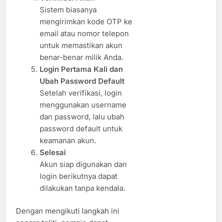
Sistem biasanya
mengirimkan kode OTP ke
email atau nomor telepon
untuk memastikan akun
benar-benar milik Anda.
Login Pertama Kali dan
Ubah Password Default
Setelah verifikasi, login
menggunakan username
dan password, lalu ubah
password default untuk
keamanan akun.
Selesai
Akun siap digunakan dan
login berikutnya dapat
dilakukan tanpa kendala.
Dengan mengikuti langkah ini