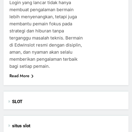
Login yang lancar tidak hanya
membuat pengalaman bermain
lebih menyenangkan, tetapi juga
membantu pemain fokus pada
strategi dan hiburan tanpa
terganggu masalah teknis. Bermain
di Edwinslot resmi dengan disiplin,
aman, dan nyaman akan selalu
memberikan pengalaman terbaik
bagi setiap pemain.
Read More
SLOT
situs slot