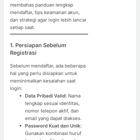
membahas panduan lengkap
mendaftar, tips keamanan akun,
dan strategi agar login lebih lancar
setiap saat.
1. Persiapan Sebelum
Registrasi
Sebelum mendaftar, ada beberapa
hal yang perlu disiapkan untuk
meminimalkan kesalahan saat
login:
Data Pribadi Valid:
Nama
lengkap sesuai identitas,
nomor telepon aktif, dan
email yang dapat diakses.
Password Kuat dan Unik:
Gunakan kombinasi huruf