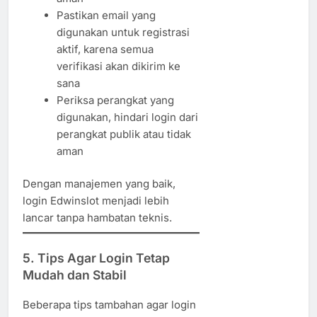
Pastikan email yang
digunakan untuk registrasi
aktif, karena semua
verifikasi akan dikirim ke
sana
Periksa perangkat yang
digunakan, hindari login dari
perangkat publik atau tidak
aman
Dengan manajemen yang baik,
login Edwinslot menjadi lebih
lancar tanpa hambatan teknis.
5. Tips Agar Login Tetap
Mudah dan Stabil
Beberapa tips tambahan agar login