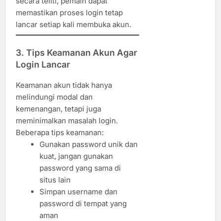
secara teliti, pemain dapat
memastikan proses login tetap
lancar setiap kali membuka akun.
3. Tips Keamanan Akun Agar
Login Lancar
Keamanan akun tidak hanya
melindungi modal dan
kemenangan, tetapi juga
meminimalkan masalah login.
Beberapa tips keamanan:
Gunakan password unik dan
kuat, jangan gunakan
password yang sama di
situs lain
Simpan username dan
password di tempat yang
aman