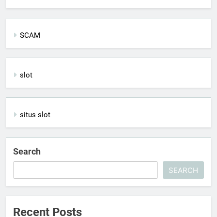
SCAM
slot
situs slot
Search
SEARCH
Recent Posts