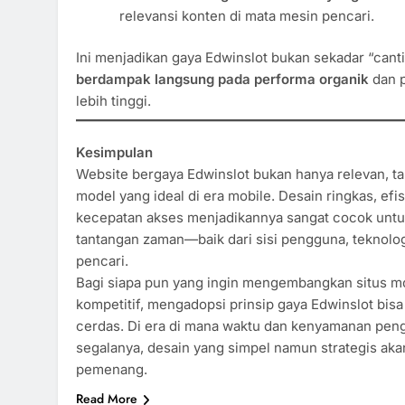
relevansi konten di mata mesin pencari.
Ini menjadikan gaya Edwinslot bukan sekadar “cantik 
berdampak langsung pada performa organik
dan p
lebih tinggi.
Kesimpulan
Website bergaya Edwinslot bukan hanya relevan, ta
model yang ideal di era mobile. Desain ringkas, efis
kecepatan akses menjadikannya sangat cocok unt
tantangan zaman—baik dari sisi pengguna, teknolo
pencari.
Bagi siapa pun yang ingin mengembangkan situs m
kompetitif, mengadopsi prinsip gaya Edwinslot bisa
cerdas. Di era di mana waktu dan kenyamanan pen
segalanya, desain yang simpel namun strategis aka
pemenang.
Read More