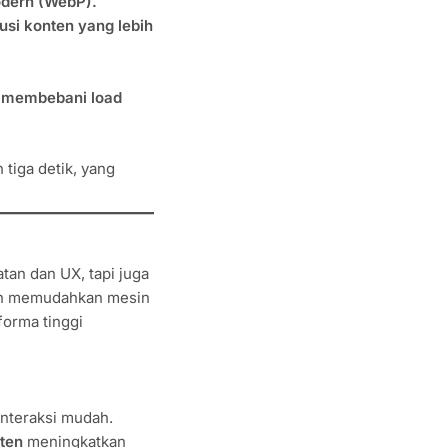
dern (WebP).
si konten yang lebih
k membebani load
tiga detik, yang
tan dan UX, tapi juga
sih memudahkan mesin
orma tinggi
nteraksi mudah.
ten
meningkatkan