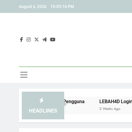
Skip
August 6, 2026
10:05:17 PM
to
content
Che
Temukan T
Privasi Informasi Pengguna
LEBAH4D Login dan Cara M
2 Weeks Ago
HEADLINES