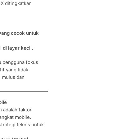
X ditingkatkan
 yang cocok untuk
di layar kecil.
tu pengguna fokus
if yang tidak
h mulus dan
ile
 adalah faktor
angkat mobile.
rategi teknis untuk