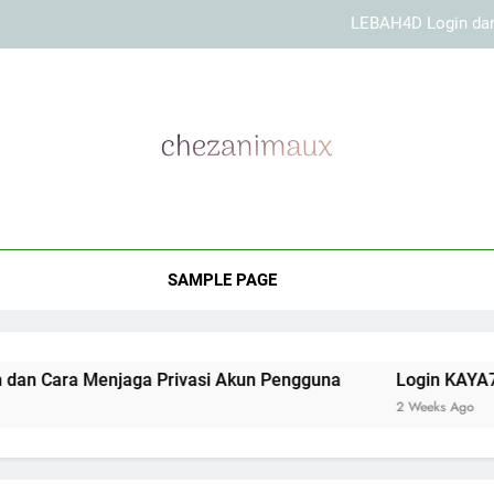
LEBAH4D Login dan
Login KAYA787 dan
KAYA787 Login dengan Proses Masuk 
EDWINSLOT Login dan Cara
z Animaux
LEBAH4D Login dan
ips Perawatan Hewan Dan Informasi Penting Untuk Hewan Pel
Login KAYA787 dan
SAMPLE PAGE
KAYA787 Login dengan Proses Masuk 
enjaga Privasi Akun Pengguna
Login KAYA787 dan Cara
2 Weeks Ago