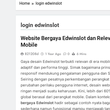
Home
login edwinslot
login edwinslot
Website Bergaya Edwinslot dan Relev
Mobile
821208d
1 Year Ago
0
6 Mins
Gaya desain Edwinslot terbukti relevan di era mobi
adaptif dan performa tinggi. Simak bagaimana prins
responsif mendukung pengalaman pengguna dan S
Seiring dengan pesatnya perkembangan perangkat 
perubahan perilaku pengguna internet, desain webs
ringan menjadi suatu keharusan. Kini, lebih dari 60%
global berasal dari perangkat mobile. Dalam konteks
bergaya Edwinslot
hadir sebagai contoh nyata bag
sederhana namun fungsional mampu menjawab tan