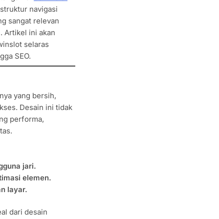
struktur navigasi
g sangat relevan
Artikel ini akan
inslot selaras
ngga SEO.
nya yang bersih,
ses. Desain ini tidak
ang performa,
tas.
guna jari.
timasi elemen.
n layar.
al dari desain