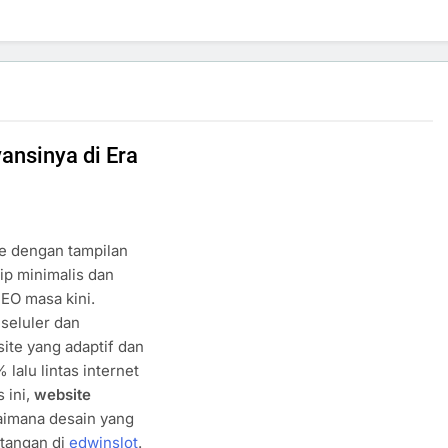
ansinya di Era
le dengan tampilan
ip minimalis dan
EO masa kini.
seluler dan
ite yang adaptif dan
 lalu lintas internet
 ini,
website
aimana desain yang
tangan di
edwinslot
.