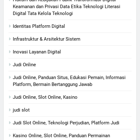
Keamanan dan Privasi Data Etika Teknologi Literasi
Digital Tata Kelola Teknologi
Identitas Platform Digital
Infrastruktur & Arsitektur Sistem
Inovasi Layanan Digital
Judi Online
Judi Online, Panduan Situs, Edukasi Pemain, Informasi
Platform, Bermain Bertanggung Jawab
Judi Online, Slot Online, Kasino
judi slot
Judi Slot Online, Teknologi Perjudian, Platform Judi
Kasino Online, Slot Online, Panduan Permainan