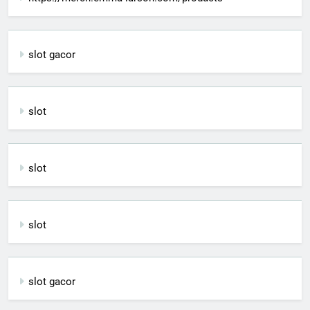
slot gacor
slot
slot
slot
slot gacor