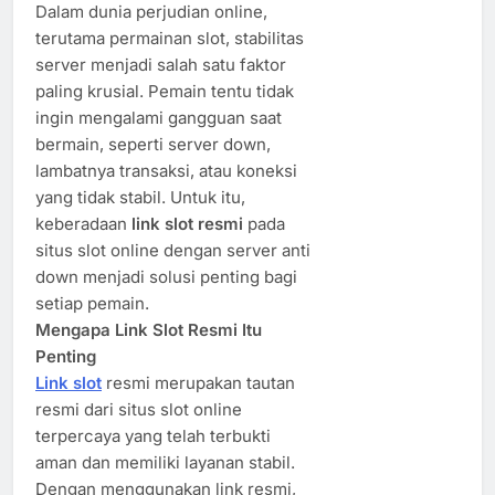
Dalam dunia perjudian online,
terutama permainan slot, stabilitas
server menjadi salah satu faktor
paling krusial. Pemain tentu tidak
ingin mengalami gangguan saat
bermain, seperti server down,
lambatnya transaksi, atau koneksi
yang tidak stabil. Untuk itu,
keberadaan
link slot resmi
pada
situs slot online dengan server anti
down menjadi solusi penting bagi
setiap pemain.
Mengapa Link Slot Resmi Itu
Penting
Link slot
resmi merupakan tautan
resmi dari situs slot online
terpercaya yang telah terbukti
aman dan memiliki layanan stabil.
Dengan menggunakan link resmi,