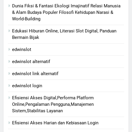
Dunia Fiksi & Fantasi Ekologi Imajinatif Relasi Manusia
& Alam Budaya Populer Filosofi Kehidupan Narasi &
World-Building
Edukasi Hiburan Online, Literasi Slot Digital, Panduan
Bermain Bijak
edwinslot
edwinslot alternatif
edwinslot link alternatif
edwinslot login
Efisiensi Akses Digital,Performa Platform
Online,Pengalaman Pengguna,Manajemen
Sistem,Stabilitas Layanan
Efisiensi Akses Harian dan Kebiasaan Login