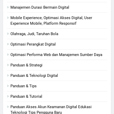
Manajemen Durasi Bermain Digital
Mobile Experience, Optimasi Akses Digital, User
Experience Mobile, Platform Responsif
Olahraga, Judi, Taruhan Bola
Optimasi Perangkat Digital
Optimasi Performa Web dan Manajemen Sumber Daya
Panduan & Strategi
Panduan & Teknologi Digital
Panduan & Tips
Panduan & Tutorial
Panduan Akses Akun Keamanan Digital Edukasi
Teknologi Tips Pengguna Baru