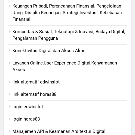
Keuangan Pribadi, Perencanaan Finansial, Pengelolaan
Uang, Disiplin Keuangan, Strategi Investasi, Kebebasan
Finansial
Komunitas & Sosial, Teknologi & Inovasi, Budaya Digital,
Pengalaman Pengguna
Konektivitas Digital dan Akses Akun
Layanan Online,User Experience Digital,Kenyamanan
Akses
link alternatif edwinslot
link alternatif horas88
login edwinslot
login horas88
Manajemen API & Keamanan Arsitektur Digital