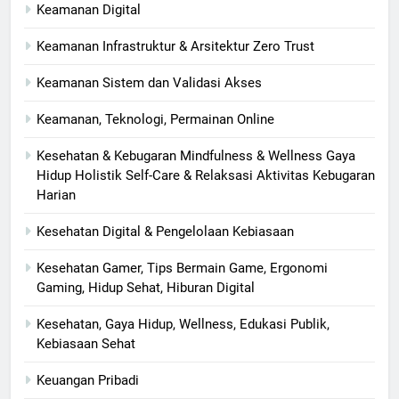
Keamanan Digital
Keamanan Infrastruktur & Arsitektur Zero Trust
Keamanan Sistem dan Validasi Akses
Keamanan, Teknologi, Permainan Online
Kesehatan & Kebugaran Mindfulness & Wellness Gaya
Hidup Holistik Self-Care & Relaksasi Aktivitas Kebugaran
Harian
Kesehatan Digital & Pengelolaan Kebiasaan
Kesehatan Gamer, Tips Bermain Game, Ergonomi
Gaming, Hidup Sehat, Hiburan Digital
Kesehatan, Gaya Hidup, Wellness, Edukasi Publik,
Kebiasaan Sehat
Keuangan Pribadi