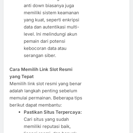
anti down biasanya juga
memiliki sistem keamanan
yang kuat, seperti enkripsi
data dan autentikasi multi-
level. Ini melindungi akun
pemain dari potensi
kebocoran data atau
serangan siber.
Cara Memilih Link Slot Resmi
yang Tepat
Memilih link slot resmi yang benar
adalah langkah penting sebelum
memulai permainan. Beberapa tips
berikut dapat membantu:
Pastikan Situs Terpercaya:
Cari situs yang sudah
memiliki reputasi baik,