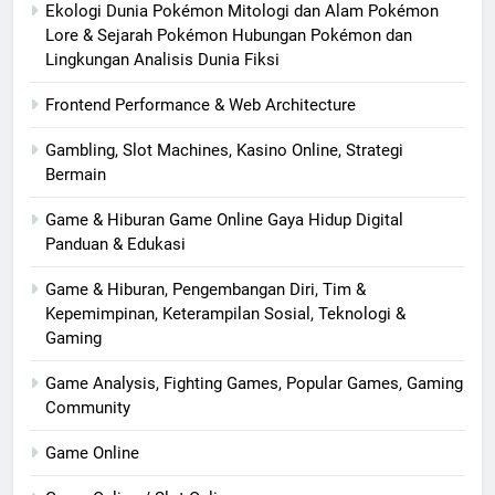
Ekologi Dunia Pokémon Mitologi dan Alam Pokémon
Lore & Sejarah Pokémon Hubungan Pokémon dan
Lingkungan Analisis Dunia Fiksi
Frontend Performance & Web Architecture
Gambling, Slot Machines, Kasino Online, Strategi
Bermain
Game & Hiburan Game Online Gaya Hidup Digital
Panduan & Edukasi
Game & Hiburan, Pengembangan Diri, Tim &
Kepemimpinan, Keterampilan Sosial, Teknologi &
Gaming
Game Analysis, Fighting Games, Popular Games, Gaming
Community
Game Online