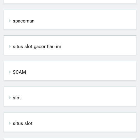
spaceman
situs slot gacor hari ini
SCAM
slot
situs slot