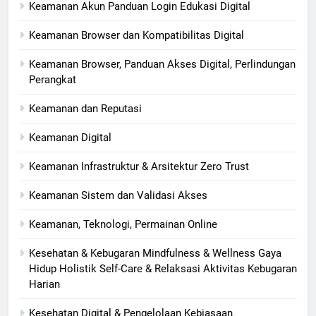
Keamanan Akun Panduan Login Edukasi Digital
Keamanan Browser dan Kompatibilitas Digital
Keamanan Browser, Panduan Akses Digital, Perlindungan
Perangkat
Keamanan dan Reputasi
Keamanan Digital
Keamanan Infrastruktur & Arsitektur Zero Trust
Keamanan Sistem dan Validasi Akses
Keamanan, Teknologi, Permainan Online
Kesehatan & Kebugaran Mindfulness & Wellness Gaya
Hidup Holistik Self-Care & Relaksasi Aktivitas Kebugaran
Harian
Kesehatan Digital & Pengelolaan Kebiasaan