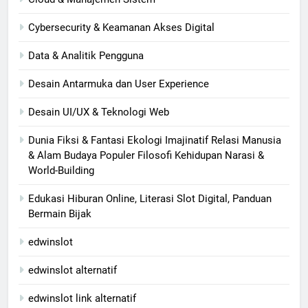
Cybersecurity & Keamanan Akses Digital
Data & Analitik Pengguna
Desain Antarmuka dan User Experience
Desain UI/UX & Teknologi Web
Dunia Fiksi & Fantasi Ekologi Imajinatif Relasi Manusia
& Alam Budaya Populer Filosofi Kehidupan Narasi &
World-Building
Edukasi Hiburan Online, Literasi Slot Digital, Panduan
Bermain Bijak
edwinslot
edwinslot alternatif
edwinslot link alternatif