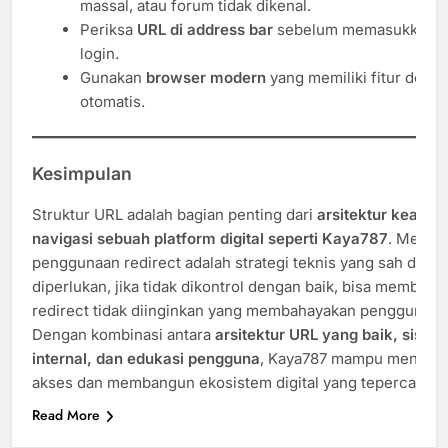
massal, atau forum tidak dikenal.
Periksa
URL di address bar
sebelum memasukkan in
login.
Gunakan
browser modern
yang memiliki fitur detek
otomatis.
Kesimpulan
Struktur URL adalah bagian penting dari
arsitektur keama
navigasi sebuah platform digital seperti Kaya787
. Meski
penggunaan redirect adalah strategi teknis yang sah dan s
diperlukan, jika tidak dikontrol dengan baik, bisa membuka
redirect tidak diinginkan yang membahayakan pengguna.
Dengan kombinasi antara
arsitektur URL yang baik, sistem
internal, dan edukasi pengguna
, Kaya787 mampu menjag
akses dan membangun ekosistem digital yang tepercaya da
Read More