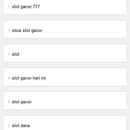
slot gacor 777
situs slot gacor
slot
slot gacor hari ini
slot gacor
slot dana