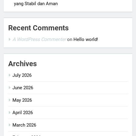
yang Stabil dan Aman
Recent Comments
A WordPress Commenter
on
Hello world!
Archives
July 2026
June 2026
May 2026
April 2026
March 2026