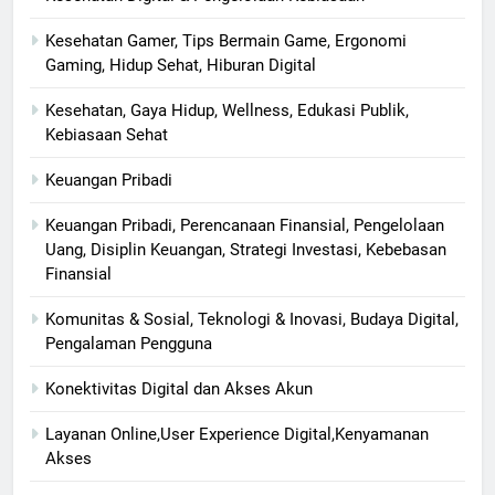
Kesehatan Gamer, Tips Bermain Game, Ergonomi
Gaming, Hidup Sehat, Hiburan Digital
Kesehatan, Gaya Hidup, Wellness, Edukasi Publik,
Kebiasaan Sehat
Keuangan Pribadi
Keuangan Pribadi, Perencanaan Finansial, Pengelolaan
Uang, Disiplin Keuangan, Strategi Investasi, Kebebasan
Finansial
Komunitas & Sosial, Teknologi & Inovasi, Budaya Digital,
Pengalaman Pengguna
Konektivitas Digital dan Akses Akun
Layanan Online,User Experience Digital,Kenyamanan
Akses