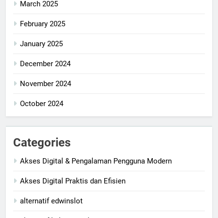
March 2025
February 2025
January 2025
December 2024
November 2024
October 2024
Categories
Akses Digital & Pengalaman Pengguna Modern
Akses Digital Praktis dan Efisien
alternatif edwinslot