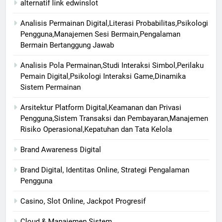
alternatif link edwinslot
Analisis Permainan Digital,Literasi Probabilitas,Psikologi
Pengguna,Manajemen Sesi Bermain,Pengalaman
Bermain Bertanggung Jawab
Analisis Pola Permainan,Studi Interaksi Simbol,Perilaku
Pemain Digital,Psikologi Interaksi Game,Dinamika
Sistem Permainan
Arsitektur Platform Digital,Keamanan dan Privasi
Pengguna,Sistem Transaksi dan Pembayaran,Manajemen
Risiko Operasional,Kepatuhan dan Tata Kelola
Brand Awareness Digital
Brand Digital, Identitas Online, Strategi Pengalaman
Pengguna
Casino, Slot Online, Jackpot Progresif
Cloud & Manajemen Sistem