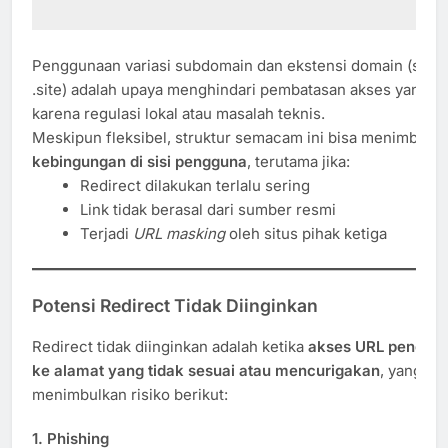
Penggunaan variasi subdomain dan ekstensi domain (sepert
.site) adalah upaya menghindari pembatasan akses yang bis
karena regulasi lokal atau masalah teknis.
Meskipun fleksibel, struktur semacam ini bisa menimbulk
kebingungan di sisi pengguna
, terutama jika:
Redirect dilakukan terlalu sering
Link tidak berasal dari sumber resmi
Terjadi
URL masking
oleh situs pihak ketiga
Potensi Redirect Tidak Diinginkan
Redirect tidak diinginkan adalah ketika
akses URL penggun
ke alamat yang tidak sesuai atau mencurigakan
, yang bi
menimbulkan risiko berikut:
1.
Phishing