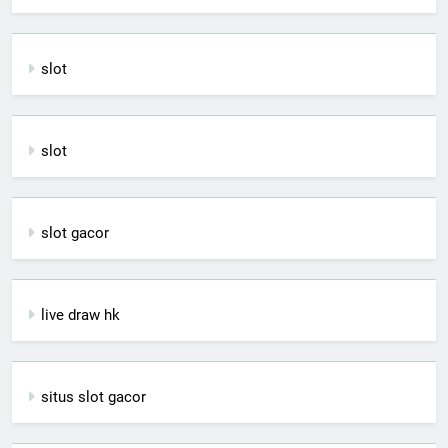
slot
slot
slot gacor
live draw hk
situs slot gacor