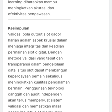
learning diharapkan mampu
meningkatkan akurasi dan
efektivitas pengawasan.
Kesimpulan
Validasi pola output slot gacor
harian adalah aspek krusial dalam
menjaga integritas dan keadilan
permainan slot digital. Dengan
metode validasi yang tepat dan
transparansi dalam pengelolaan
data, situs slot dapat membangun
kepercayaan pemain sekaligus
meningkatkan kualitas pengalaman
bermain. Penggunaan teknologi
canggih dan audit independen
akan terus memperkuat sistem
validasi dan memastikan masa