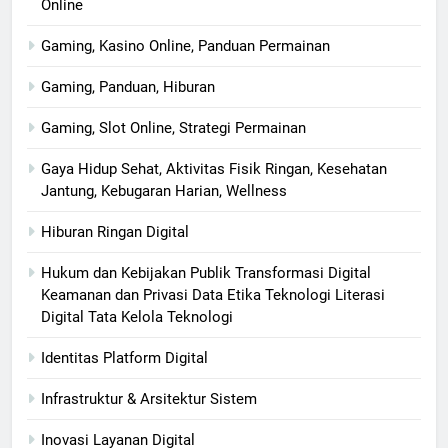
Online
Gaming, Kasino Online, Panduan Permainan
Gaming, Panduan, Hiburan
Gaming, Slot Online, Strategi Permainan
Gaya Hidup Sehat, Aktivitas Fisik Ringan, Kesehatan
Jantung, Kebugaran Harian, Wellness
Hiburan Ringan Digital
Hukum dan Kebijakan Publik Transformasi Digital
Keamanan dan Privasi Data Etika Teknologi Literasi
Digital Tata Kelola Teknologi
Identitas Platform Digital
Infrastruktur & Arsitektur Sistem
Inovasi Layanan Digital