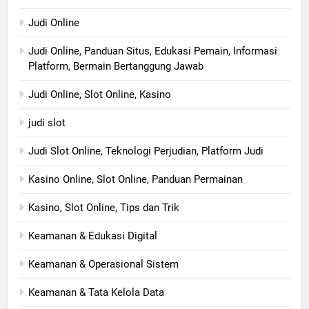
Judi Online
Judi Online, Panduan Situs, Edukasi Pemain, Informasi
Platform, Bermain Bertanggung Jawab
Judi Online, Slot Online, Kasino
judi slot
Judi Slot Online, Teknologi Perjudian, Platform Judi
Kasino Online, Slot Online, Panduan Permainan
Kasino, Slot Online, Tips dan Trik
Keamanan & Edukasi Digital
Keamanan & Operasional Sistem
Keamanan & Tata Kelola Data