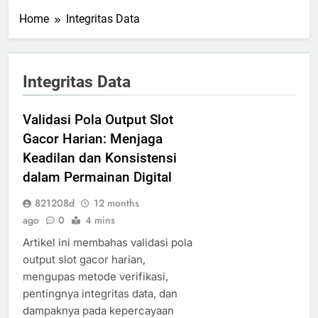
Home
Integritas Data
Integritas Data
Validasi Pola Output Slot
Gacor Harian: Menjaga
Keadilan dan Konsistensi
dalam Permainan Digital
821208d
12 months
ago
0
4 mins
Artikel ini membahas validasi pola
output slot gacor harian,
mengupas metode verifikasi,
pentingnya integritas data, dan
dampaknya pada kepercayaan