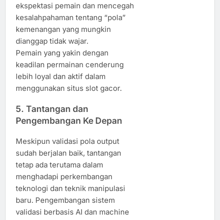
ekspektasi pemain dan mencegah
kesalahpahaman tentang “pola”
kemenangan yang mungkin
dianggap tidak wajar.
Pemain yang yakin dengan
keadilan permainan cenderung
lebih loyal dan aktif dalam
menggunakan situs slot gacor.
5. Tantangan dan
Pengembangan Ke Depan
Meskipun validasi pola output
sudah berjalan baik, tantangan
tetap ada terutama dalam
menghadapi perkembangan
teknologi dan teknik manipulasi
baru. Pengembangan sistem
validasi berbasis AI dan machine