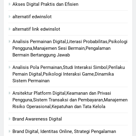
Akses Digital Praktis dan Efisien
alternatif edwinslot
alternatif link edwinslot
Analisis Permainan Digital,Literasi Probabilitas,Psikologi
Pengguna,Manajemen Sesi Bermain,Pengalaman
Bermain Bertanggung Jawab
Analisis Pola Permainan,Studi Interaksi Simbol,Perilaku
Pemain Digital,Psikologi Interaksi Game,Dinamika
Sistem Permainan
Arsitektur Platform Digital,Keamanan dan Privasi
Pengguna,Sistem Transaksi dan Pembayaran,Manajemen
Risiko Operasional,Kepatuhan dan Tata Kelola
Brand Awareness Digital
Brand Digital, Identitas Online, Strategi Pengalaman