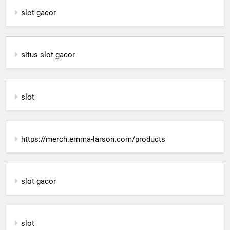
slot gacor
situs slot gacor
slot
https://merch.emma-larson.com/products
slot gacor
slot