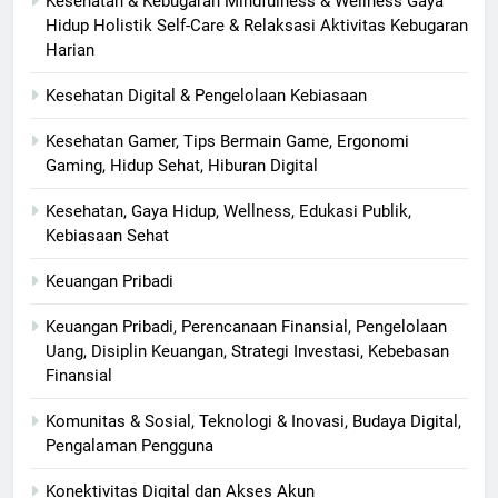
Kesehatan & Kebugaran Mindfulness & Wellness Gaya
Hidup Holistik Self-Care & Relaksasi Aktivitas Kebugaran
Harian
Kesehatan Digital & Pengelolaan Kebiasaan
Kesehatan Gamer, Tips Bermain Game, Ergonomi
Gaming, Hidup Sehat, Hiburan Digital
Kesehatan, Gaya Hidup, Wellness, Edukasi Publik,
Kebiasaan Sehat
Keuangan Pribadi
Keuangan Pribadi, Perencanaan Finansial, Pengelolaan
Uang, Disiplin Keuangan, Strategi Investasi, Kebebasan
Finansial
Komunitas & Sosial, Teknologi & Inovasi, Budaya Digital,
Pengalaman Pengguna
Konektivitas Digital dan Akses Akun