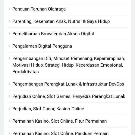
Panduan Taruhan Olahraga
Parenting, Kesehatan Anak, Nutrisi & Gaya Hidup
Pemeliharaan Browser dan Akses Digital
Pengalaman Digital Pengguna
Pengembangan Diri, Mindset Pemenang, Kepemimpinan,
Motivasi Hidup, Strategi Hidup, Kecerdasan Emosional,
Produktivitas
Pengembangan Perangkat Lunak & Infrastruktur DevOps
Perjudian Online, Slot Games, Penyedia Perangkat Lunak
Perjudian, Slot Gacor, Kasino Online
Permainan Kasino, Slot Online, Fitur Permainan
Permainan Kasino, Slot Online, Panduan Pemain