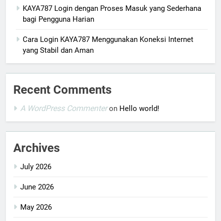
KAYA787 Login dengan Proses Masuk yang Sederhana
bagi Pengguna Harian
Cara Login KAYA787 Menggunakan Koneksi Internet
yang Stabil dan Aman
Recent Comments
A WordPress Commenter
on
Hello world!
Archives
July 2026
June 2026
May 2026