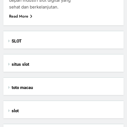
depan industri slot digital yang
sehat dan berkelanjutan.
Read More
SLOT
situs slot
toto macau
slot