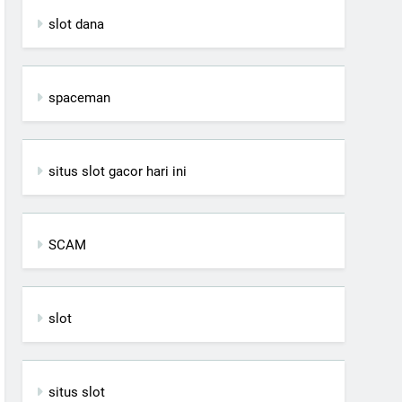
slot dana
spaceman
situs slot gacor hari ini
SCAM
slot
situs slot