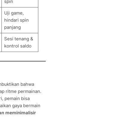
spin
Uji game,
hindari spin
panjang
Sesi tenang &
kontrol saldo
buktikan bahwa
ap ritme permainan.
i, pemain bisa
aikan gaya bermain
n meminimalisir