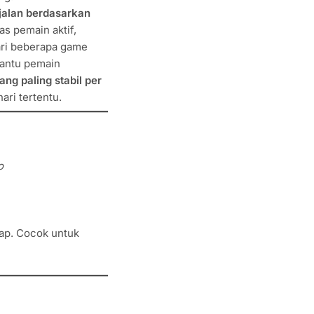
 jalan berdasarkan
as pemain aktif,
ari beberapa game
bantu pemain
ng paling stabil per
ari tertentu.
o
hap. Cocok untuk