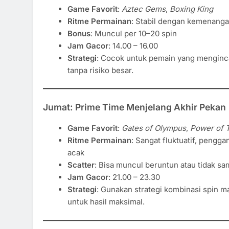
Game Favorit
:
Aztec Gems
,
Boxing King
Ritme Permainan
: Stabil dengan kemenang
Bonus
: Muncul per 10–20 spin
Jam Gacor
: 14.00 – 16.00
Strategi
: Cocok untuk pemain yang menginca
tanpa risiko besar.
Jumat: Prime Time Menjelang Akhir Pekan
Game Favorit
:
Gates of Olympus
,
Power of 
Ritme Permainan
: Sangat fluktuatif, pengg
acak
Scatter
: Bisa muncul beruntun atau tidak sa
Jam Gacor
: 21.00 – 23.30
Strategi
: Gunakan strategi kombinasi spin m
untuk hasil maksimal.