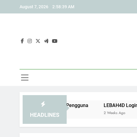
Skip
August 7, 2026
2:58:40 AM
to
content
Che
Temukan T
a Privasi Informasi Pengguna
LEBAH4D Login dan Car
2 Weeks Ago
HEADLINES