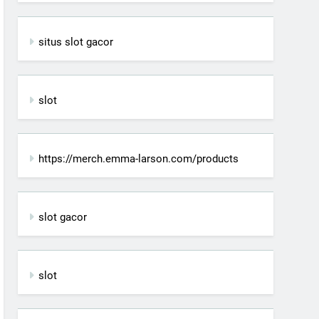
situs slot gacor
slot
https://merch.emma-larson.com/products
slot gacor
slot