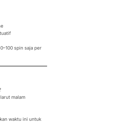
ne
tuatif
0–100 spin saja per
2
larut malam
kan waktu ini untuk