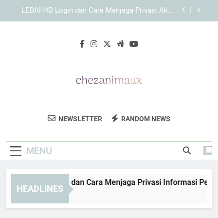
Skip
Login KAYA787 dan Cara Menjaga Privasi
to
Informasi Akun
content
KAYA787 Login dengan Proses Masuk yang
Sederhana bagi Pengguna Harian
EDWINSLOT Login dan Cara Menjaga Privasi
Informasi Pengguna
LEBAH4D Login dan Cara Menjaga Privasi Akun
Pengguna
Login KAYA787 dan Cara Menjaga Privasi
Informasi Akun
Chez Animaux
Temukan Tips Perawatan Hewan Dan
KAYA787 Login dengan Proses Masuk yang
NEWSLETTER
RANDOM NEWS
Sederhana bagi Pengguna Harian
Informasi Penting Untuk Hewan Peliharaan
Anda Di Chez Animaux.
MENU
WINSLOT Login dan Cara Menjaga Privasi Informasi Penggun
HEADLINES
Weeks Ago