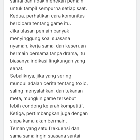
santai dan tidak menekan pemain
untuk tampil sempurna setiap saat.
Kedua, perhatikan cara komunitas
berbicara tentang game itu.
Jika ulasan pemain banyak
menyinggung soal suasana
nyaman, kerja sama, dan keseruan
bermain bersama tanpa drama, itu
biasanya indikasi lingkungan yang
sehat.
Sebaliknya, jika yang sering
muncul adalah cerita tentang toxic,
saling menyalahkan, dan tekanan
meta, mungkin game tersebut
lebih condong ke arah kompetitif.
Ketiga, pertimbangkan juga dengan
siapa kamu akan bermain.
Teman yang satu frekuensi dan
sama sama ingin suasana santai