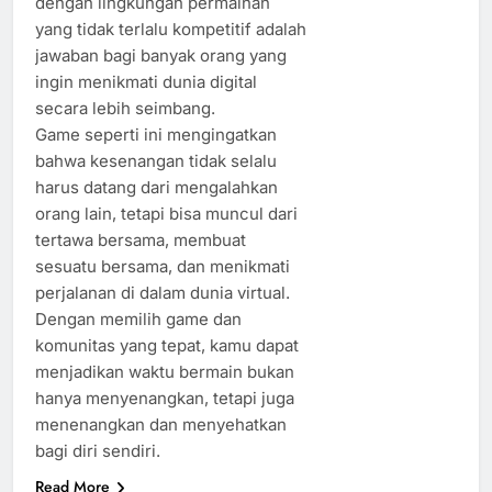
dengan lingkungan permainan
yang tidak terlalu kompetitif adalah
jawaban bagi banyak orang yang
ingin menikmati dunia digital
secara lebih seimbang.
Game seperti ini mengingatkan
bahwa kesenangan tidak selalu
harus datang dari mengalahkan
orang lain, tetapi bisa muncul dari
tertawa bersama, membuat
sesuatu bersama, dan menikmati
perjalanan di dalam dunia virtual.
Dengan memilih game dan
komunitas yang tepat, kamu dapat
menjadikan waktu bermain bukan
hanya menyenangkan, tetapi juga
menenangkan dan menyehatkan
bagi diri sendiri.
Read More