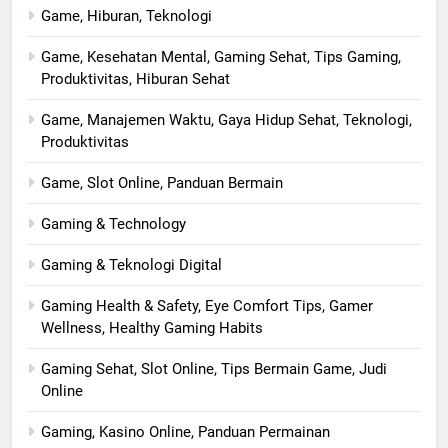
Game, Hiburan, Teknologi
Game, Kesehatan Mental, Gaming Sehat, Tips Gaming,
Produktivitas, Hiburan Sehat
Game, Manajemen Waktu, Gaya Hidup Sehat, Teknologi,
Produktivitas
Game, Slot Online, Panduan Bermain
Gaming & Technology
Gaming & Teknologi Digital
Gaming Health & Safety, Eye Comfort Tips, Gamer
Wellness, Healthy Gaming Habits
Gaming Sehat, Slot Online, Tips Bermain Game, Judi
Online
Gaming, Kasino Online, Panduan Permainan