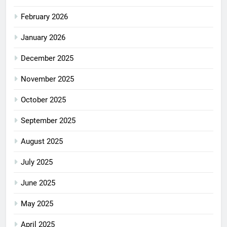
February 2026
January 2026
December 2025
November 2025
October 2025
September 2025
August 2025
July 2025
June 2025
May 2025
April 2025