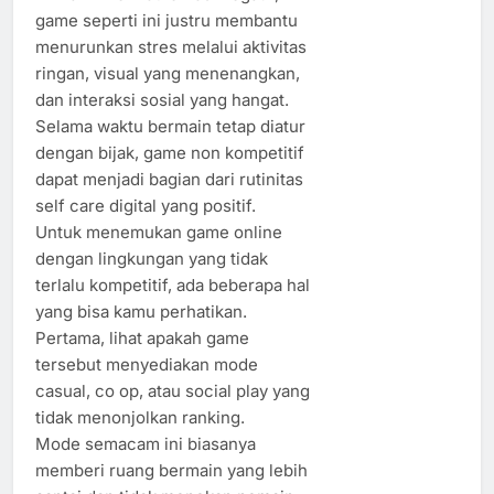
game seperti ini justru membantu
menurunkan stres melalui aktivitas
ringan, visual yang menenangkan,
dan interaksi sosial yang hangat.
Selama waktu bermain tetap diatur
dengan bijak, game non kompetitif
dapat menjadi bagian dari rutinitas
self care digital yang positif.
Untuk menemukan game online
dengan lingkungan yang tidak
terlalu kompetitif, ada beberapa hal
yang bisa kamu perhatikan.
Pertama, lihat apakah game
tersebut menyediakan mode
casual, co op, atau social play yang
tidak menonjolkan ranking.
Mode semacam ini biasanya
memberi ruang bermain yang lebih