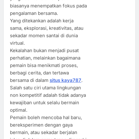
biasanya menempatkan fokus pada
pengalaman bersama.
Yang ditekankan adalah kerja
sama, eksplorasi, kreativitas, atau
sekadar momen santai di dunia
virtual.
Kekalahan bukan menjadi pusat
perhatian, melainkan bagaimana
pemain bisa menikmati proses,
berbagi cerita, dan tertawa
bersama di dalam
situs kaya787
.
Salah satu ciri utama lingkungan
non kompetitif adalah tidak adanya
kewajiban untuk selalu bermain
optimal.
Pemain boleh mencoba hal baru,
bereksperimen dengan gaya
bermain, atau sekadar berjalan