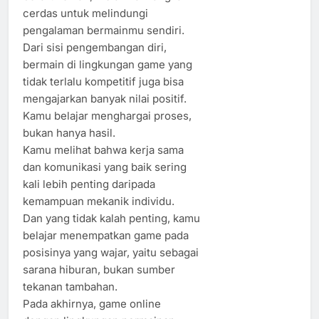
cerdas untuk melindungi
pengalaman bermainmu sendiri.
Dari sisi pengembangan diri,
bermain di lingkungan game yang
tidak terlalu kompetitif juga bisa
mengajarkan banyak nilai positif.
Kamu belajar menghargai proses,
bukan hanya hasil.
Kamu melihat bahwa kerja sama
dan komunikasi yang baik sering
kali lebih penting daripada
kemampuan mekanik individu.
Dan yang tidak kalah penting, kamu
belajar menempatkan game pada
posisinya yang wajar, yaitu sebagai
sarana hiburan, bukan sumber
tekanan tambahan.
Pada akhirnya, game online