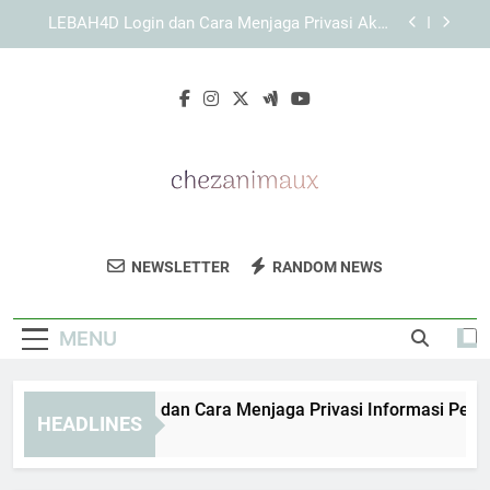
Skip
Login KAYA787 dan Cara Menjaga Privasi
to
Informasi Akun
content
KAYA787 Login dengan Proses Masuk yang
Sederhana bagi Pengguna Harian
EDWINSLOT Login dan Cara Menjaga Privasi
Informasi Pengguna
LEBAH4D Login dan Cara Menjaga Privasi Akun
Pengguna
Login KAYA787 dan Cara Menjaga Privasi
Informasi Akun
Chez Animaux
Temukan Tips Perawatan Hewan Dan
KAYA787 Login dengan Proses Masuk yang
NEWSLETTER
RANDOM NEWS
Sederhana bagi Pengguna Harian
Informasi Penting Untuk Hewan Peliharaan
Anda Di Chez Animaux.
MENU
WINSLOT Login dan Cara Menjaga Privasi Informasi Penggun
HEADLINES
Weeks Ago