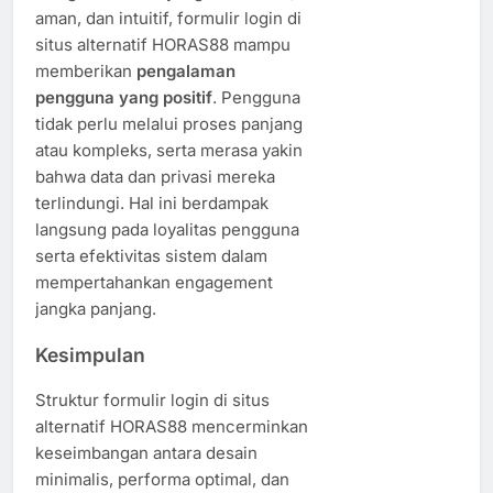
aman, dan intuitif, formulir login di
situs alternatif HORAS88 mampu
memberikan
pengalaman
pengguna yang positif
. Pengguna
tidak perlu melalui proses panjang
atau kompleks, serta merasa yakin
bahwa data dan privasi mereka
terlindungi. Hal ini berdampak
langsung pada loyalitas pengguna
serta efektivitas sistem dalam
mempertahankan engagement
jangka panjang.
Kesimpulan
Struktur formulir login di situs
alternatif HORAS88 mencerminkan
keseimbangan antara desain
minimalis, performa optimal, dan