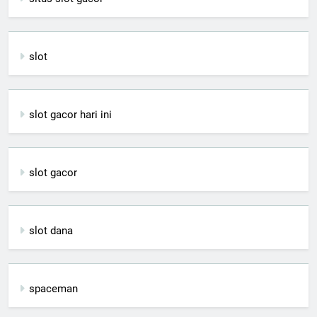
slot
slot gacor hari ini
slot gacor
slot dana
spaceman