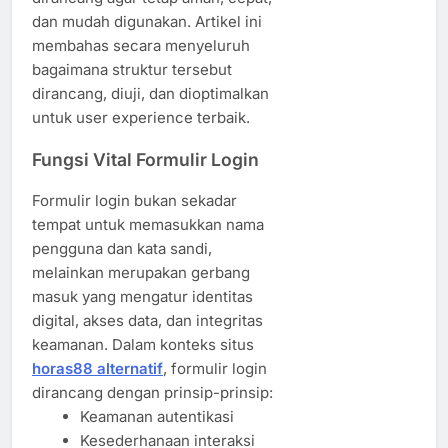
dan mudah digunakan. Artikel ini
membahas secara menyeluruh
bagaimana struktur tersebut
dirancang, diuji, dan dioptimalkan
untuk user experience terbaik.
Fungsi Vital Formulir Login
Formulir login bukan sekadar
tempat untuk memasukkan nama
pengguna dan kata sandi,
melainkan merupakan gerbang
masuk yang mengatur identitas
digital, akses data, dan integritas
keamanan. Dalam konteks situs
horas88 alternatif
, formulir login
dirancang dengan prinsip-prinsip:
Keamanan autentikasi
Kesederhanaan interaksi