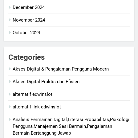
December 2024
November 2024
October 2024
Categories
Akses Digital & Pengalaman Pengguna Modern
Akses Digital Praktis dan Efisien
alternatif edwinslot
alternatif link edwinslot
Analisis Permainan Digital,Literasi Probabilitas,Psikologi
Pengguna,Manajemen Sesi Bermain,Pengalaman
Bermain Bertanggung Jawab