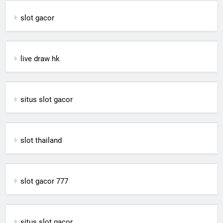
slot gacor
live draw hk
situs slot gacor
slot thailand
slot gacor 777
situs slot gacor