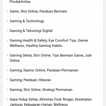
Produktivitas
Game, Slot Online, Panduan Bermain
Gaming & Technology
Gaming & Teknologi Digital
Gaming Health & Safety, Eye Comfort Tips, Gamer
Wellness, Healthy Gaming Habits
Gaming Sehat, Slot Online, Tips Bermain Game, Judi
Online
Gaming, Kasino Online, Panduan Permainan
Gaming, Panduan, Hiburan
Gaming, Slot Online, Strategi Permainan
Gaya Hidup Sehat, Aktivitas Fisik Ringan, Kesehatan
Jantung, Kebugaran Harian, Wellness