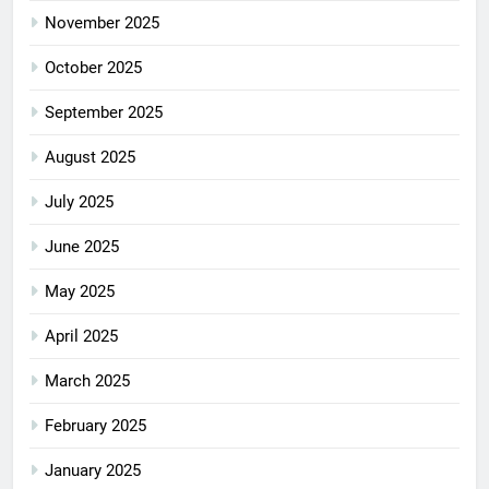
November 2025
October 2025
September 2025
August 2025
July 2025
June 2025
May 2025
April 2025
March 2025
February 2025
January 2025