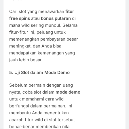
Cari slot yang menawarkan
fitur
free spins
atau
bonus putaran
di
mana wild sering muncul. Selama
fitur-fitur ini, peluang untuk
memenangkan pembayaran besar
meningkat, dan Anda bisa
mendapatkan kemenangan yang
jauh lebih besar.
5.
Uji Slot dalam Mode Demo
Sebelum bermain dengan uang
nyata, coba slot dalam
mode demo
untuk memahami cara wild
berfungsi dalam permainan. Ini
membantu Anda menentukan
apakah fitur wild di slot tersebut
benar-benar memberikan nilai