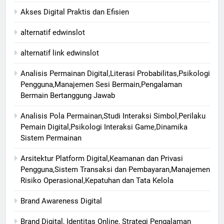
Akses Digital Praktis dan Efisien
alternatif edwinslot
alternatif link edwinslot
Analisis Permainan Digital,Literasi Probabilitas,Psikologi
Pengguna,Manajemen Sesi Bermain,Pengalaman
Bermain Bertanggung Jawab
Analisis Pola Permainan,Studi Interaksi Simbol,Perilaku
Pemain Digital,Psikologi Interaksi Game,Dinamika
Sistem Permainan
Arsitektur Platform Digital,Keamanan dan Privasi
Pengguna,Sistem Transaksi dan Pembayaran,Manajemen
Risiko Operasional,Kepatuhan dan Tata Kelola
Brand Awareness Digital
Brand Digital, Identitas Online, Strategi Pengalaman