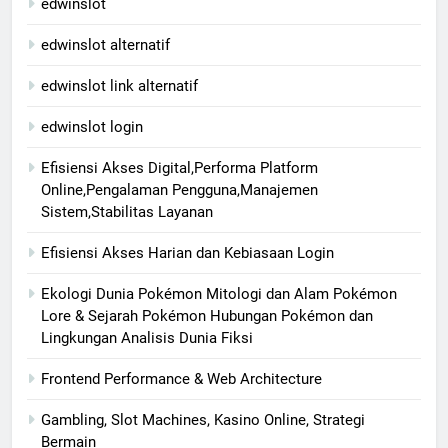
edwinslot
edwinslot alternatif
edwinslot link alternatif
edwinslot login
Efisiensi Akses Digital,Performa Platform
Online,Pengalaman Pengguna,Manajemen
Sistem,Stabilitas Layanan
Efisiensi Akses Harian dan Kebiasaan Login
Ekologi Dunia Pokémon Mitologi dan Alam Pokémon
Lore & Sejarah Pokémon Hubungan Pokémon dan
Lingkungan Analisis Dunia Fiksi
Frontend Performance & Web Architecture
Gambling, Slot Machines, Kasino Online, Strategi
Bermain