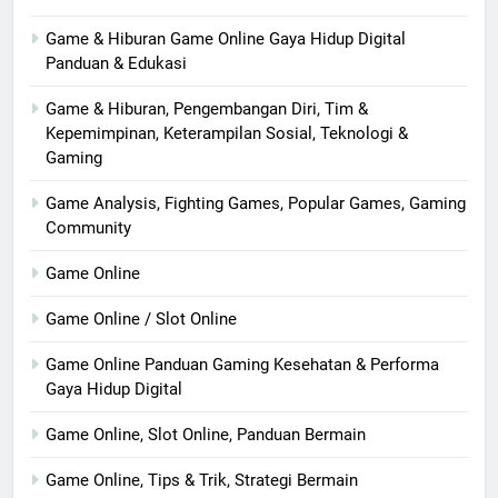
Game & Hiburan Game Online Gaya Hidup Digital
Panduan & Edukasi
Game & Hiburan, Pengembangan Diri, Tim &
Kepemimpinan, Keterampilan Sosial, Teknologi &
Gaming
Game Analysis, Fighting Games, Popular Games, Gaming
Community
Game Online
Game Online / Slot Online
Game Online Panduan Gaming Kesehatan & Performa
Gaya Hidup Digital
Game Online, Slot Online, Panduan Bermain
Game Online, Tips & Trik, Strategi Bermain