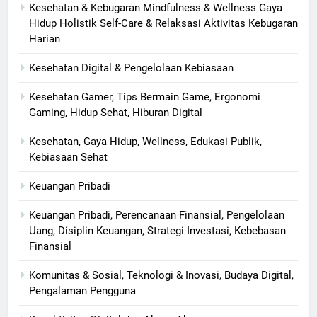
Kesehatan & Kebugaran Mindfulness & Wellness Gaya
Hidup Holistik Self-Care & Relaksasi Aktivitas Kebugaran
Harian
Kesehatan Digital & Pengelolaan Kebiasaan
Kesehatan Gamer, Tips Bermain Game, Ergonomi
Gaming, Hidup Sehat, Hiburan Digital
Kesehatan, Gaya Hidup, Wellness, Edukasi Publik,
Kebiasaan Sehat
Keuangan Pribadi
Keuangan Pribadi, Perencanaan Finansial, Pengelolaan
Uang, Disiplin Keuangan, Strategi Investasi, Kebebasan
Finansial
Komunitas & Sosial, Teknologi & Inovasi, Budaya Digital,
Pengalaman Pengguna