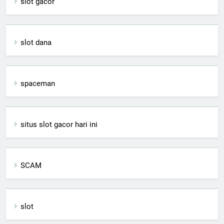
slot gacor
slot dana
spaceman
situs slot gacor hari ini
SCAM
slot