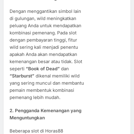
Dengan menggantikan simbol lain
di gulungan, wild meningkatkan
peluang Anda untuk mendapatkan
kombinasi pemenang. Pada slot
dengan pembayaran tinggi, fitur
wild sering kali menjadi penentu
apakah Anda akan mendapatkan
kemenangan besar atau tidak. Slot
seperti
“Book of Dead”
dan
“Starburst”
dikenal memiliki wild
yang sering muncul dan membantu
pemain membentuk kombinasi
pemenang lebih mudah.
2.
Pengganda Kemenangan yang
Menguntungkan
Beberapa slot di Horas88