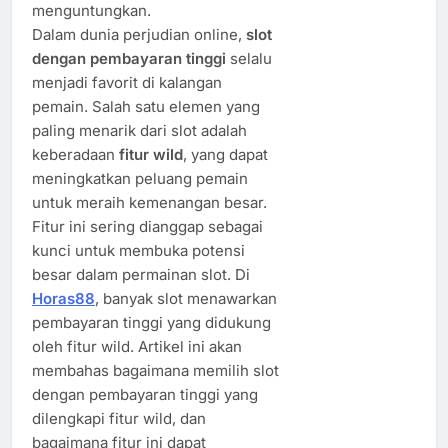
menguntungkan.
Dalam dunia perjudian online,
slot
dengan pembayaran tinggi
selalu
menjadi favorit di kalangan
pemain. Salah satu elemen yang
paling menarik dari slot adalah
keberadaan
fitur wild
, yang dapat
meningkatkan peluang pemain
untuk meraih kemenangan besar.
Fitur ini sering dianggap sebagai
kunci untuk membuka potensi
besar dalam permainan slot. Di
Horas88
, banyak slot menawarkan
pembayaran tinggi yang didukung
oleh fitur wild. Artikel ini akan
membahas bagaimana memilih slot
dengan pembayaran tinggi yang
dilengkapi fitur wild, dan
bagaimana fitur ini dapat