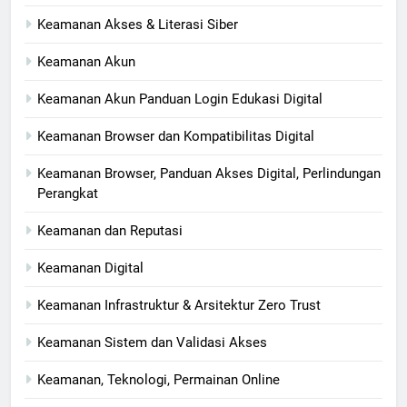
Keamanan Akses & Literasi Siber
Keamanan Akun
Keamanan Akun Panduan Login Edukasi Digital
Keamanan Browser dan Kompatibilitas Digital
Keamanan Browser, Panduan Akses Digital, Perlindungan
Perangkat
Keamanan dan Reputasi
Keamanan Digital
Keamanan Infrastruktur & Arsitektur Zero Trust
Keamanan Sistem dan Validasi Akses
Keamanan, Teknologi, Permainan Online