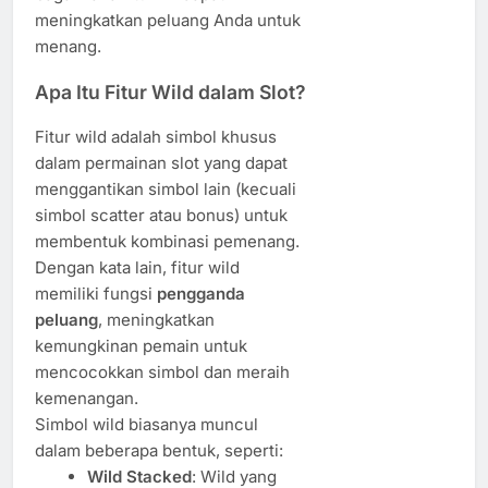
meningkatkan peluang Anda untuk
menang.
Apa Itu Fitur Wild dalam Slot?
Fitur wild adalah simbol khusus
dalam permainan slot yang dapat
menggantikan simbol lain (kecuali
simbol scatter atau bonus) untuk
membentuk kombinasi pemenang.
Dengan kata lain, fitur wild
memiliki fungsi
pengganda
peluang
, meningkatkan
kemungkinan pemain untuk
mencocokkan simbol dan meraih
kemenangan.
Simbol wild biasanya muncul
dalam beberapa bentuk, seperti:
Wild Stacked
: Wild yang