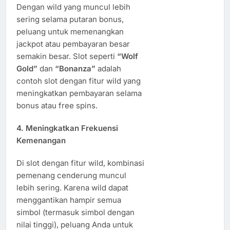
Dengan wild yang muncul lebih
sering selama putaran bonus,
peluang untuk memenangkan
jackpot atau pembayaran besar
semakin besar. Slot seperti
“Wolf
Gold”
dan
“Bonanza”
adalah
contoh slot dengan fitur wild yang
meningkatkan pembayaran selama
bonus atau free spins.
4.
Meningkatkan Frekuensi
Kemenangan
Di slot dengan fitur wild, kombinasi
pemenang cenderung muncul
lebih sering. Karena wild dapat
menggantikan hampir semua
simbol (termasuk simbol dengan
nilai tinggi), peluang Anda untuk