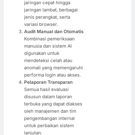
jaringan cepat hingga
jaringan lambat, berbagai
jenis perangkat, serta
variasi browser.
Audit Manual dan Otomatis
Kombinasi pemeriksaan
manusia dan sistem AI
digunakan untuk
mendeteksi celah atau
anomali yang memengaruhi
performa login atau akses.
Pelaporan Transparan
Semua hasil evaluasi
disusun dalam laporan
terbuka yang dapat diakses
oleh manajemen dan tim
pengembangan internal
untuk perbaikan sistem
lanjutan.