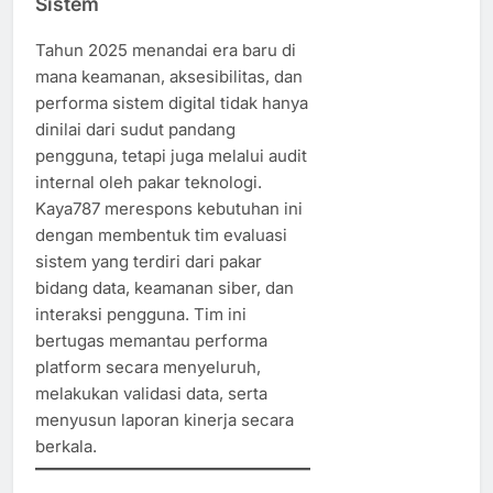
Sistem
Tahun 2025 menandai era baru di
mana keamanan, aksesibilitas, dan
performa sistem digital tidak hanya
dinilai dari sudut pandang
pengguna, tetapi juga melalui audit
internal oleh pakar teknologi.
Kaya787 merespons kebutuhan ini
dengan membentuk tim evaluasi
sistem yang terdiri dari pakar
bidang data, keamanan siber, dan
interaksi pengguna. Tim ini
bertugas memantau performa
platform secara menyeluruh,
melakukan validasi data, serta
menyusun laporan kinerja secara
berkala.