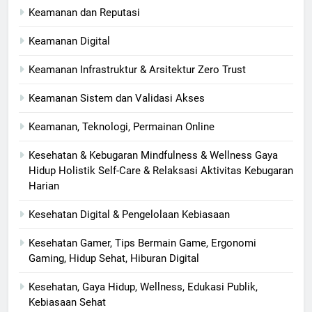
Keamanan dan Reputasi
Keamanan Digital
Keamanan Infrastruktur & Arsitektur Zero Trust
Keamanan Sistem dan Validasi Akses
Keamanan, Teknologi, Permainan Online
Kesehatan & Kebugaran Mindfulness & Wellness Gaya
Hidup Holistik Self-Care & Relaksasi Aktivitas Kebugaran
Harian
Kesehatan Digital & Pengelolaan Kebiasaan
Kesehatan Gamer, Tips Bermain Game, Ergonomi
Gaming, Hidup Sehat, Hiburan Digital
Kesehatan, Gaya Hidup, Wellness, Edukasi Publik,
Kebiasaan Sehat