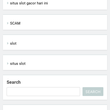
situs slot gacor hari ini
SCAM
slot
situs slot
Search
SEARCH