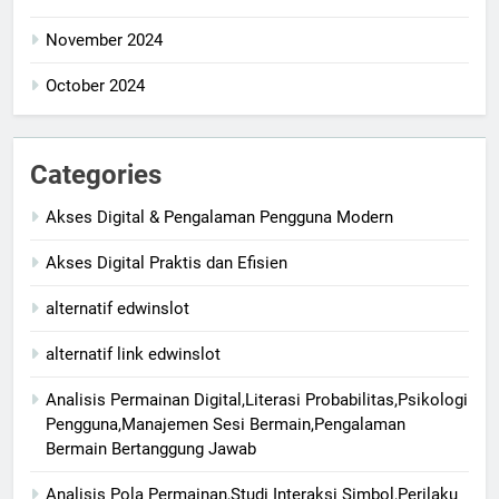
November 2024
October 2024
Categories
Akses Digital & Pengalaman Pengguna Modern
Akses Digital Praktis dan Efisien
alternatif edwinslot
alternatif link edwinslot
Analisis Permainan Digital,Literasi Probabilitas,Psikologi
Pengguna,Manajemen Sesi Bermain,Pengalaman
Bermain Bertanggung Jawab
Analisis Pola Permainan,Studi Interaksi Simbol,Perilaku