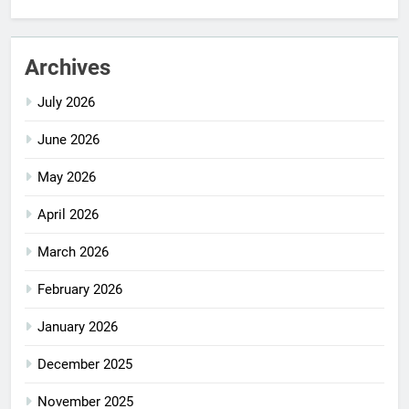
Archives
July 2026
June 2026
May 2026
April 2026
March 2026
February 2026
January 2026
December 2025
November 2025