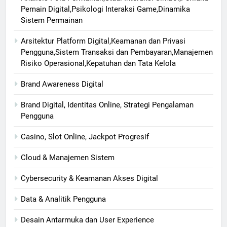
Pemain Digital,Psikologi Interaksi Game,Dinamika
Sistem Permainan
Arsitektur Platform Digital,Keamanan dan Privasi
Pengguna,Sistem Transaksi dan Pembayaran,Manajemen
Risiko Operasional,Kepatuhan dan Tata Kelola
Brand Awareness Digital
Brand Digital, Identitas Online, Strategi Pengalaman
Pengguna
Casino, Slot Online, Jackpot Progresif
Cloud & Manajemen Sistem
Cybersecurity & Keamanan Akses Digital
Data & Analitik Pengguna
Desain Antarmuka dan User Experience