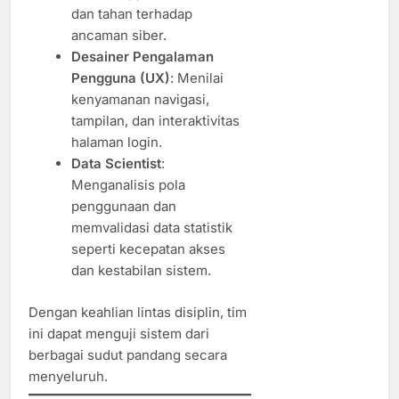
dan tahan terhadap
ancaman siber.
Desainer Pengalaman
Pengguna (UX)
: Menilai
kenyamanan navigasi,
tampilan, dan interaktivitas
halaman login.
Data Scientist
:
Menganalisis pola
penggunaan dan
memvalidasi data statistik
seperti kecepatan akses
dan kestabilan sistem.
Dengan keahlian lintas disiplin, tim
ini dapat menguji sistem dari
berbagai sudut pandang secara
menyeluruh.