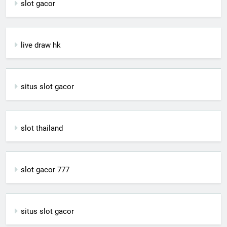
slot gacor
live draw hk
situs slot gacor
slot thailand
slot gacor 777
situs slot gacor