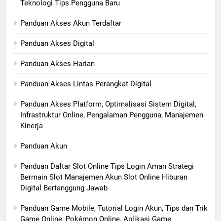
Teknologi Tips Pengguna Baru
Panduan Akses Akun Terdaftar
Panduan Akses Digital
Panduan Akses Harian
Panduan Akses Lintas Perangkat Digital
Panduan Akses Platform, Optimalisasi Sistem Digital,
Infrastruktur Online, Pengalaman Pengguna, Manajemen
Kinerja
Panduan Akun
Panduan Daftar Slot Online Tips Login Aman Strategi
Bermain Slot Manajemen Akun Slot Online Hiburan
Digital Bertanggung Jawab
Panduan Game Mobile, Tutorial Login Akun, Tips dan Trik
Game Online, Pokémon Online, Aplikasi Game,