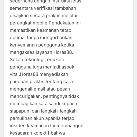
sederhana dengan instruksi jelas,
sementara verifikasi tambahan
disajikan secara praktis melalui
perangkat mobile.Pendekatan ini
memastikan keamanan tetap
optimal tanpa mengorbankan
kenyamanan pengguna ketika
mengakses layanan Horas88.
Selain teknologi, edukasi
pengguna juga menjadi aspek
vital.Horas88 menyediakan
panduan praktis tentang cara
mengenali email atau pesan
mencurigakan, pentingnya tidak
membagikan kata sandi kepada
siapapun, dan langkah-langkah
pemulihan akun apabila terjadi
insiden keamanan.Ini membangun
kesadaran kolektif bahwa