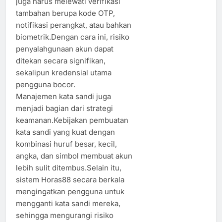
juga harus melewati verifikasi
tambahan berupa kode OTP,
notifikasi perangkat, atau bahkan
biometrik.Dengan cara ini, risiko
penyalahgunaan akun dapat
ditekan secara signifikan,
sekalipun kredensial utama
pengguna bocor.
Manajemen kata sandi juga
menjadi bagian dari strategi
keamanan.Kebijakan pembuatan
kata sandi yang kuat dengan
kombinasi huruf besar, kecil,
angka, dan simbol membuat akun
lebih sulit ditembus.Selain itu,
sistem Horas88 secara berkala
mengingatkan pengguna untuk
mengganti kata sandi mereka,
sehingga mengurangi risiko