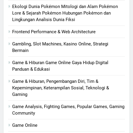
Ekologi Dunia Pokémon Mitologi dan Alam Pokémon
Lore & Sejarah Pokémon Hubungan Pokémon dan
Lingkungan Analisis Dunia Fiksi
Frontend Performance & Web Architecture
Gambling, Slot Machines, Kasino Online, Strategi
Bermain
Game & Hiburan Game Online Gaya Hidup Digital
Panduan & Edukasi
Game & Hiburan, Pengembangan Diri, Tim &
Kepemimpinan, Keterampilan Sosial, Teknologi &
Gaming
Game Analysis, Fighting Games, Popular Games, Gaming
Community
Game Online