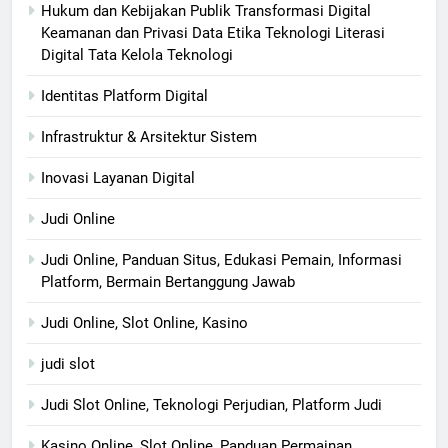
Hukum dan Kebijakan Publik Transformasi Digital
Keamanan dan Privasi Data Etika Teknologi Literasi
Digital Tata Kelola Teknologi
Identitas Platform Digital
Infrastruktur & Arsitektur Sistem
Inovasi Layanan Digital
Judi Online
Judi Online, Panduan Situs, Edukasi Pemain, Informasi
Platform, Bermain Bertanggung Jawab
Judi Online, Slot Online, Kasino
judi slot
Judi Slot Online, Teknologi Perjudian, Platform Judi
Kasino Online, Slot Online, Panduan Permainan