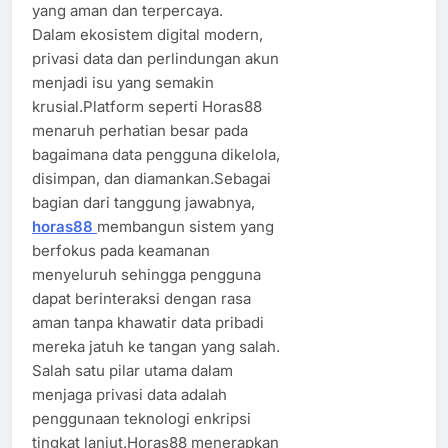
yang aman dan terpercaya.
Dalam ekosistem digital modern,
privasi data dan perlindungan akun
menjadi isu yang semakin
krusial.Platform seperti Horas88
menaruh perhatian besar pada
bagaimana data pengguna dikelola,
disimpan, dan diamankan.Sebagai
bagian dari tanggung jawabnya,
horas88
membangun sistem yang
berfokus pada keamanan
menyeluruh sehingga pengguna
dapat berinteraksi dengan rasa
aman tanpa khawatir data pribadi
mereka jatuh ke tangan yang salah.
Salah satu pilar utama dalam
menjaga privasi data adalah
penggunaan teknologi enkripsi
tingkat lanjut.Horas88 menerapkan