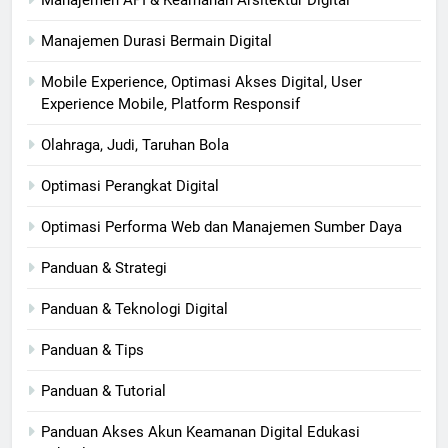
Manajemen API & Keamanan Arsitektur Digital
Manajemen Durasi Bermain Digital
Mobile Experience, Optimasi Akses Digital, User
Experience Mobile, Platform Responsif
Olahraga, Judi, Taruhan Bola
Optimasi Perangkat Digital
Optimasi Performa Web dan Manajemen Sumber Daya
Panduan & Strategi
Panduan & Teknologi Digital
Panduan & Tips
Panduan & Tutorial
Panduan Akses Akun Keamanan Digital Edukasi