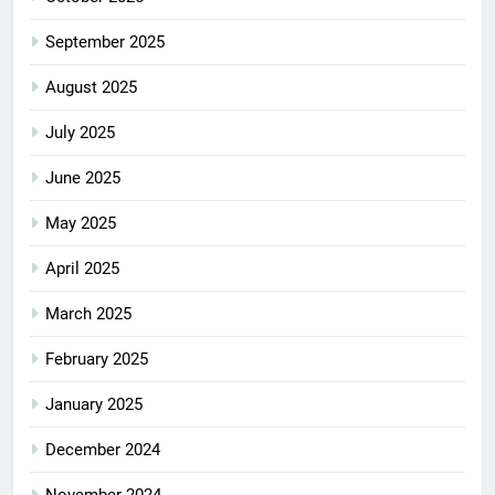
September 2025
August 2025
July 2025
June 2025
May 2025
April 2025
March 2025
February 2025
January 2025
December 2024