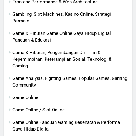
Frontend Performance & Web Architecture
Gambling, Slot Machines, Kasino Online, Strategi
Bermain
Game & Hiburan Game Online Gaya Hidup Digital
Panduan & Edukasi
Game & Hiburan, Pengembangan Diri, Tim &
Kepemimpinan, Keterampilan Sosial, Teknologi &
Gaming
Game Analysis, Fighting Games, Popular Games, Gaming
Community
Game Online
Game Online / Slot Online
Game Online Panduan Gaming Kesehatan & Performa
Gaya Hidup Digital