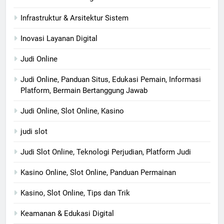
Infrastruktur & Arsitektur Sistem
Inovasi Layanan Digital
Judi Online
Judi Online, Panduan Situs, Edukasi Pemain, Informasi
Platform, Bermain Bertanggung Jawab
Judi Online, Slot Online, Kasino
judi slot
Judi Slot Online, Teknologi Perjudian, Platform Judi
Kasino Online, Slot Online, Panduan Permainan
Kasino, Slot Online, Tips dan Trik
Keamanan & Edukasi Digital