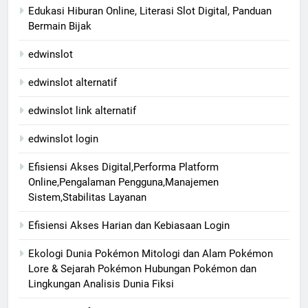
Edukasi Hiburan Online, Literasi Slot Digital, Panduan
Bermain Bijak
edwinslot
edwinslot alternatif
edwinslot link alternatif
edwinslot login
Efisiensi Akses Digital,Performa Platform
Online,Pengalaman Pengguna,Manajemen
Sistem,Stabilitas Layanan
Efisiensi Akses Harian dan Kebiasaan Login
Ekologi Dunia Pokémon Mitologi dan Alam Pokémon
Lore & Sejarah Pokémon Hubungan Pokémon dan
Lingkungan Analisis Dunia Fiksi