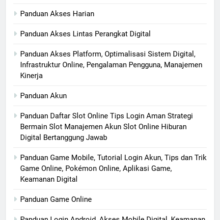
Panduan Akses Harian
Panduan Akses Lintas Perangkat Digital
Panduan Akses Platform, Optimalisasi Sistem Digital,
Infrastruktur Online, Pengalaman Pengguna, Manajemen
Kinerja
Panduan Akun
Panduan Daftar Slot Online Tips Login Aman Strategi
Bermain Slot Manajemen Akun Slot Online Hiburan
Digital Bertanggung Jawab
Panduan Game Mobile, Tutorial Login Akun, Tips dan Trik
Game Online, Pokémon Online, Aplikasi Game,
Keamanan Digital
Panduan Game Online
Panduan Login Android, Akses Mobile Digital, Keamanan