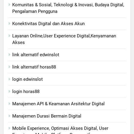
Komunitas & Sosial, Teknologi & Inovasi, Budaya Digital,
Pengalaman Pengguna
Konektivitas Digital dan Akses Akun
Layanan Online,User Experience Digital,Kenyamanan
Akses
link alternatif edwinslot
link alternatif horas88
login edwinslot
login horas88
Manajemen API & Keamanan Arsitektur Digital
Manajemen Durasi Bermain Digital
Mobile Experience, Optimasi Akses Digital, User