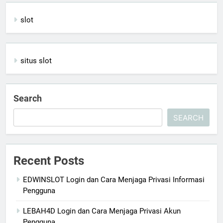
slot
situs slot
Search
SEARCH
Recent Posts
EDWINSLOT Login dan Cara Menjaga Privasi Informasi
Pengguna
LEBAH4D Login dan Cara Menjaga Privasi Akun
Pengguna