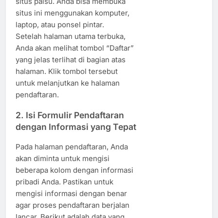
situs palsu. Anda bisa membuka
situs ini menggunakan komputer,
laptop, atau ponsel pintar.
Setelah halaman utama terbuka,
Anda akan melihat tombol “Daftar”
yang jelas terlihat di bagian atas
halaman. Klik tombol tersebut
untuk melanjutkan ke halaman
pendaftaran.
2.
Isi Formulir Pendaftaran
dengan Informasi yang Tepat
Pada halaman pendaftaran, Anda
akan diminta untuk mengisi
beberapa kolom dengan informasi
pribadi Anda. Pastikan untuk
mengisi informasi dengan benar
agar proses pendaftaran berjalan
lancar. Berikut adalah data yang