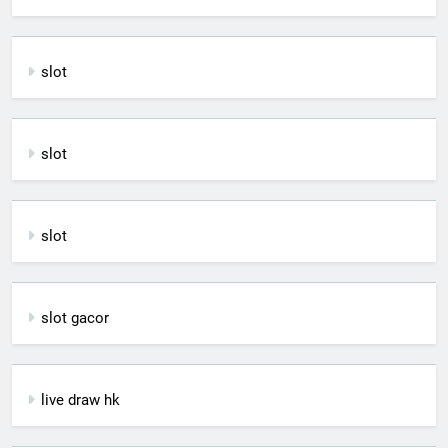
slot
slot
slot
slot gacor
live draw hk