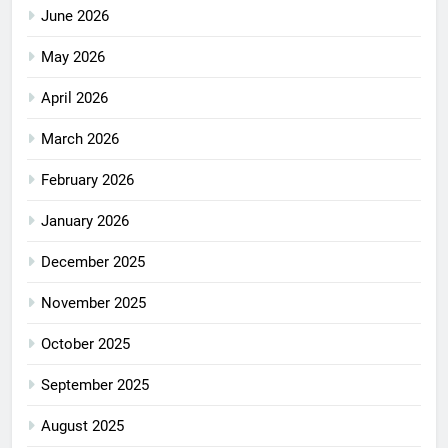
June 2026
May 2026
April 2026
March 2026
February 2026
January 2026
December 2025
November 2025
October 2025
September 2025
August 2025