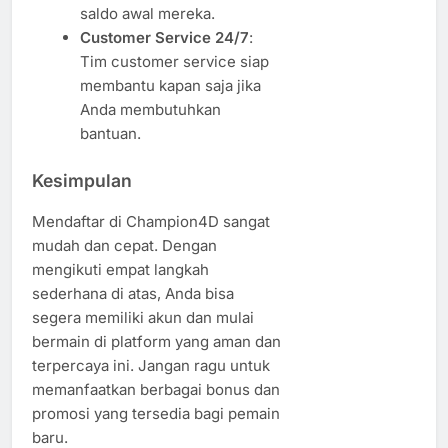
saldo awal mereka.
Customer Service 24/7
:
Tim customer service siap
membantu kapan saja jika
Anda membutuhkan
bantuan.
Kesimpulan
Mendaftar di Champion4D sangat
mudah dan cepat. Dengan
mengikuti empat langkah
sederhana di atas, Anda bisa
segera memiliki akun dan mulai
bermain di platform yang aman dan
terpercaya ini. Jangan ragu untuk
memanfaatkan berbagai bonus dan
promosi yang tersedia bagi pemain
baru.