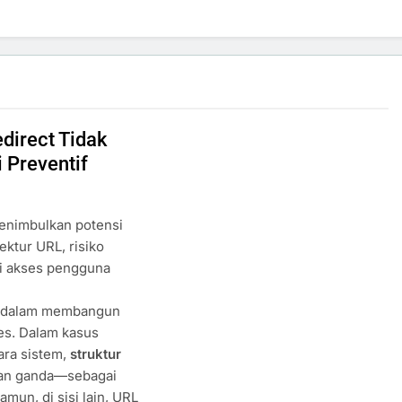
direct Tidak
i Preventif
enimbulkan potensi
ektur URL, risiko
gi akses pengguna
ng dalam membangun
ses. Dalam kasus
ara sistem,
struktur
ran ganda—sebagai
mun, di sisi lain, URL