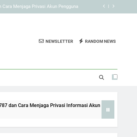
 Cara Menjaga Privasi Akun Pengguna
 Cara Menjaga Privasi Informasi Akun
yang Sederhana bagi Pengguna Harian
NEWSLETTER
RANDOM NEWS
 Menjaga Privasi Informasi Pengguna
 Cara Menjaga Privasi Akun Pengguna
iharaan Anda Di Chez Animaux.
 Cara Menjaga Privasi Informasi Akun
yang Sederhana bagi Pengguna Harian
 Menjaga Privasi Informasi Akun
KAYA787 Login denga
3 Weeks Ago