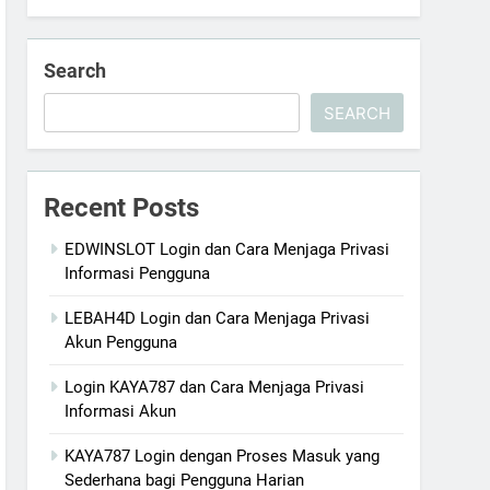
Search
SEARCH
Recent Posts
EDWINSLOT Login dan Cara Menjaga Privasi
Informasi Pengguna
LEBAH4D Login dan Cara Menjaga Privasi
Akun Pengguna
Login KAYA787 dan Cara Menjaga Privasi
Informasi Akun
KAYA787 Login dengan Proses Masuk yang
Sederhana bagi Pengguna Harian