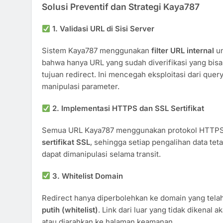
Solusi Preventif dan Strategi Kaya787
1.
Validasi URL di Sisi Server
Sistem Kaya787 menggunakan
filter URL internal
un
bahwa hanya URL yang sudah diverifikasi yang bis
tujuan redirect. Ini mencegah eksploitasi dari query
manipulasi parameter.
2.
Implementasi HTTPS dan SSL Sertifikat
Semua URL Kaya787 menggunakan protokol HTTPS 
sertifikat SSL
, sehingga setiap pengalihan data teta
dapat dimanipulasi selama transit.
3.
Whitelist Domain
Redirect hanya diperbolehkan ke domain yang tel
putih (whitelist)
. Link dari luar yang tidak dikenal a
atau diarahkan ke halaman keamanan.