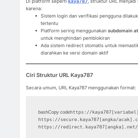
Di platform seperti
kaya787
, struktur URL menjadi
karena:
Sistem login dan verifikasi pengguna dilakuk
tertentu
Platform sering menggunakan
subdomain ata
untuk menghindari pemblokiran
Ada sistem redirect otomatis untuk memasti
diarahkan ke versi domain aktif
Ciri Struktur URL Kaya787
Secara umum, URL Kaya787 menggunakan format:
bashCopy code
https://kaya787[variabel]
https://secure.kaya787[angka/acak].c