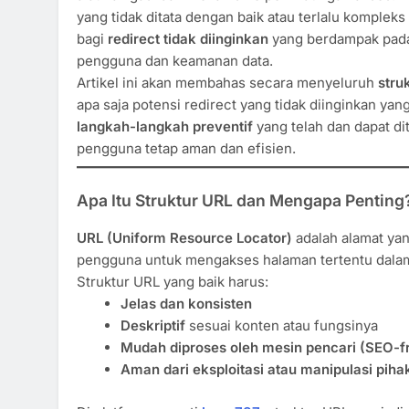
yang tidak ditata dengan baik atau terlalu komplek
bagi
redirect tidak diinginkan
yang berdampak pad
pengguna dan keamanan data.
Artikel ini akan membahas secara menyeluruh
stru
apa saja potensi redirect yang tidak diinginkan yang 
langkah-langkah preventif
yang telah dan dapat di
pengguna tetap aman dan efisien.
Apa Itu Struktur URL dan Mengapa Penting
URL (Uniform Resource Locator)
adalah alamat ya
pengguna untuk mengakses halaman tertentu dala
Struktur URL yang baik harus:
Jelas dan konsisten
Deskriptif
sesuai konten atau fungsinya
Mudah diproses oleh mesin pencari (SEO-fr
Aman dari eksploitasi atau manipulasi piha