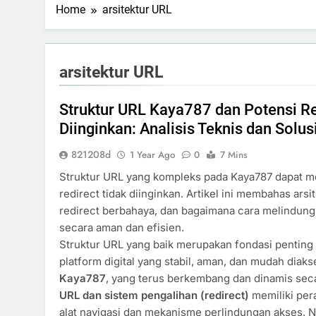
Home
arsitektur URL
arsitektur URL
Struktur URL Kaya787 dan Potensi Re
Diinginkan: Analisis Teknis dan Solus
821208d
1 Year Ago
0
7 Mins
Struktur URL yang kompleks pada Kaya787 dapat m
redirect tidak diinginkan. Artikel ini membahas arsit
redirect berbahaya, dan bagaimana cara melindun
secara aman dan efisien.
Struktur URL yang baik merupakan fondasi penti
platform digital yang stabil, aman, dan mudah diak
Kaya787
, yang terus berkembang dan dinamis sec
URL dan sistem pengalihan (redirect)
memiliki pe
alat navigasi dan mekanisme perlindungan akses. Na