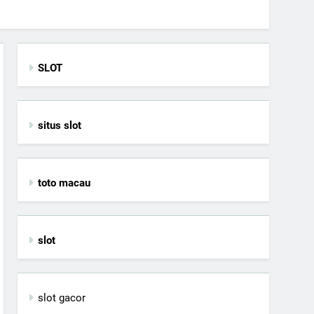
SLOT
situs slot
toto macau
slot
slot gacor