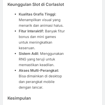
Keunggulan Slot di Corlaslot
Kualitas Grafis Tinggi:
Menampilkan visual yang
menarik dan animasi halus.
Fitur Interaktif:
Banyak fitur
bonus dan mini games
untuk meningkatkan
keseruan.
Sistem Adil:
Menggunakan
RNG yang teruji untuk
memastikan keadilan.
Akses Multi-Perangkat:
Bisa dimainkan di desktop
dan perangkat mobile
dengan lancar.
Kesimpulan