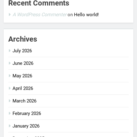
Recent Comments
A WordPress Commenter
on
Hello world!
Archives
July 2026
June 2026
May 2026
April 2026
March 2026
February 2026
January 2026