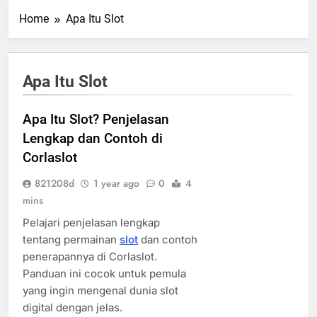
Home
Apa Itu Slot
Apa Itu Slot
Apa Itu Slot? Penjelasan
Lengkap dan Contoh di
Corlaslot
821208d
1 year ago
0
4
mins
Pelajari penjelasan lengkap
tentang permainan
slot
dan contoh
penerapannya di Corlaslot.
Panduan ini cocok untuk pemula
yang ingin mengenal dunia slot
digital dengan jelas.