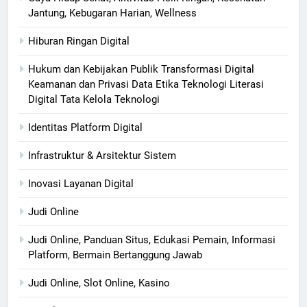
Jantung, Kebugaran Harian, Wellness
Hiburan Ringan Digital
Hukum dan Kebijakan Publik Transformasi Digital
Keamanan dan Privasi Data Etika Teknologi Literasi
Digital Tata Kelola Teknologi
Identitas Platform Digital
Infrastruktur & Arsitektur Sistem
Inovasi Layanan Digital
Judi Online
Judi Online, Panduan Situs, Edukasi Pemain, Informasi
Platform, Bermain Bertanggung Jawab
Judi Online, Slot Online, Kasino