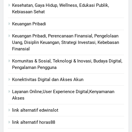
Kesehatan, Gaya Hidup, Wellness, Edukasi Publik,
Kebiasaan Sehat
Keuangan Pribadi
Keuangan Pribadi, Perencanaan Finansial, Pengelolaan
Uang, Disiplin Keuangan, Strategi Investasi, Kebebasan
Finansial
Komunitas & Sosial, Teknologi & Inovasi, Budaya Digital,
Pengalaman Pengguna
Konektivitas Digital dan Akses Akun
Layanan Online,User Experience Digital,Kenyamanan
Akses
link alternatif edwinslot
link alternatif horas88