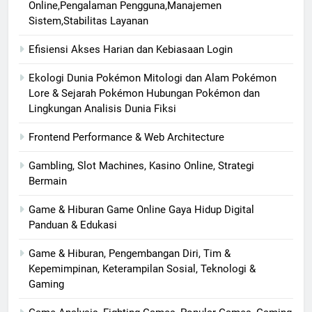
Online,Pengalaman Pengguna,Manajemen
Sistem,Stabilitas Layanan
Efisiensi Akses Harian dan Kebiasaan Login
Ekologi Dunia Pokémon Mitologi dan Alam Pokémon
Lore & Sejarah Pokémon Hubungan Pokémon dan
Lingkungan Analisis Dunia Fiksi
Frontend Performance & Web Architecture
Gambling, Slot Machines, Kasino Online, Strategi
Bermain
Game & Hiburan Game Online Gaya Hidup Digital
Panduan & Edukasi
Game & Hiburan, Pengembangan Diri, Tim &
Kepemimpinan, Keterampilan Sosial, Teknologi &
Gaming