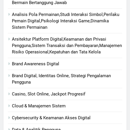
Bermain Bertanggung Jawab
Analisis Pola Permainan,Studi Interaksi Simbol,Perilaku
Pemain Digital,Psikologi Interaksi Game,Dinamika
Sistem Permainan
Arsitektur Platform Digital,Keamanan dan Privasi
Pengguna,Sistem Transaksi dan Pembayaran,Manajemen
Risiko Operasional,Kepatuhan dan Tata Kelola
Brand Awareness Digital
Brand Digital, Identitas Online, Strategi Pengalaman
Pengguna
Casino, Slot Online, Jackpot Progresif
Cloud & Manajemen Sistem
Cybersecurity & Keamanan Akses Digital
Data & Analitik Pengguna