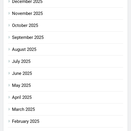
December 2025
November 2025
October 2025
September 2025
August 2025
July 2025
June 2025
May 2025
April 2025
March 2025
February 2025