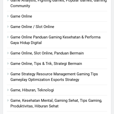
Game Analysis, Fighting Games, Popular Games, Gaming
Community
Game Online
Game Online / Slot Online
Game Online Panduan Gaming Kesehatan & Performa
Gaya Hidup Digital
Game Online, Slot Online, Panduan Bermain
Game Online, Tips & Trik, Strategi Bermain
Game Strategy Resource Management Gaming Tips
Gameplay Optimization Esports Strategy
Game, Hiburan, Teknologi
Game, Kesehatan Mental, Gaming Sehat, Tips Gaming,
Produktivitas, Hiburan Sehat