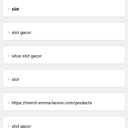
slot
slot gacor
situs slot gacor
slot
https://merch.emma-larson.com/products
slot gacor