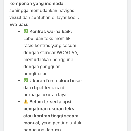
komponen yang memadai
,
sehingga memudahkan navigasi
visual dan sentuhan di layar kecil.
Evaluasi:
Kontras warna baik
:
Label dan teks memiliki
rasio kontras yang sesuai
dengan standar WCAG AA,
memudahkan pengguna
dengan gangguan
penglihatan.
Ukuran font cukup besar
dan dapat terbaca di
berbagai ukuran layar.
Belum tersedia opsi
pengaturan ukuran teks
atau kontras tinggi secara
manual
, yang penting untuk
pengguna dengan