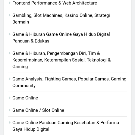
Frontend Performance & Web Architecture
Gambling, Slot Machines, Kasino Online, Strategi
Bermain
Game & Hiburan Game Online Gaya Hidup Digital
Panduan & Edukasi
Game & Hiburan, Pengembangan Diri, Tim &
Kepemimpinan, Keterampilan Sosial, Teknologi &
Gaming
Game Analysis, Fighting Games, Popular Games, Gaming
Community
Game Online
Game Online / Slot Online
Game Online Panduan Gaming Kesehatan & Performa
Gaya Hidup Digital