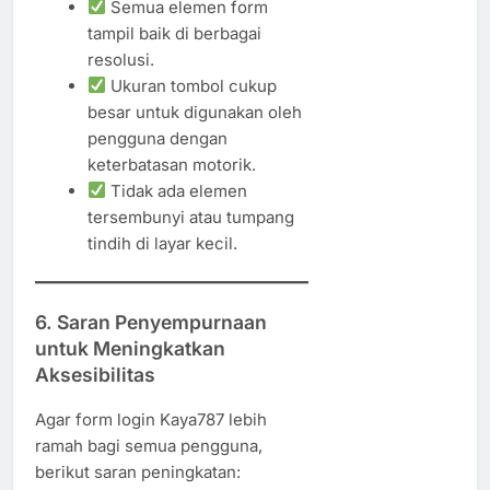
Semua elemen form
tampil baik di berbagai
resolusi.
Ukuran tombol cukup
besar untuk digunakan oleh
pengguna dengan
keterbatasan motorik.
Tidak ada elemen
tersembunyi atau tumpang
tindih di layar kecil.
6. Saran Penyempurnaan
untuk Meningkatkan
Aksesibilitas
Agar form login Kaya787 lebih
ramah bagi semua pengguna,
berikut saran peningkatan: