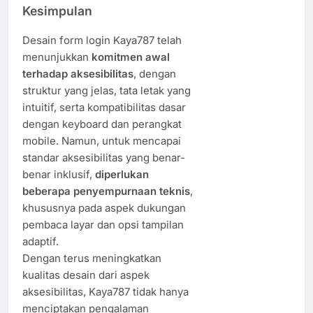
Kesimpulan
Desain form login Kaya787 telah
menunjukkan
komitmen awal
terhadap aksesibilitas
, dengan
struktur yang jelas, tata letak yang
intuitif, serta kompatibilitas dasar
dengan keyboard dan perangkat
mobile. Namun, untuk mencapai
standar aksesibilitas yang benar-
benar inklusif,
diperlukan
beberapa penyempurnaan teknis
,
khususnya pada aspek dukungan
pembaca layar dan opsi tampilan
adaptif.
Dengan terus meningkatkan
kualitas desain dari aspek
aksesibilitas, Kaya787 tidak hanya
menciptakan pengalaman