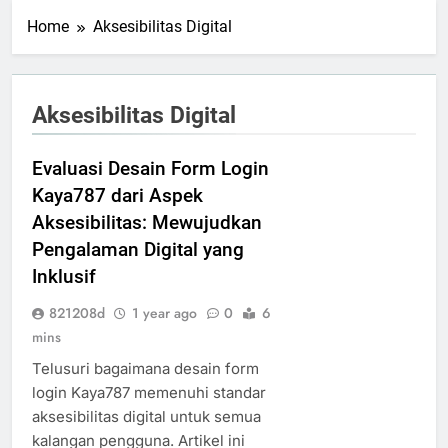
Home
Aksesibilitas Digital
Aksesibilitas Digital
Evaluasi Desain Form Login
Kaya787 dari Aspek
Aksesibilitas: Mewujudkan
Pengalaman Digital yang
Inklusif
821208d
1 year ago
0
6
mins
Telusuri bagaimana desain form
login Kaya787 memenuhi standar
aksesibilitas digital untuk semua
kalangan pengguna. Artikel ini