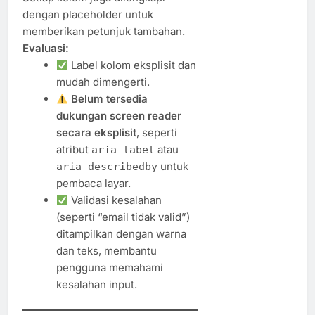
dengan placeholder untuk
memberikan petunjuk tambahan.
Evaluasi:
Label kolom eksplisit dan
mudah dimengerti.
Belum tersedia
dukungan screen reader
secara eksplisit
, seperti
atribut
atau
aria-label
untuk
aria-describedby
pembaca layar.
Validasi kesalahan
(seperti “email tidak valid”)
ditampilkan dengan warna
dan teks, membantu
pengguna memahami
kesalahan input.