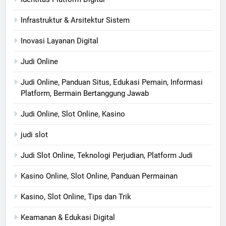
Infrastruktur & Arsitektur Sistem
Inovasi Layanan Digital
Judi Online
Judi Online, Panduan Situs, Edukasi Pemain, Informasi
Platform, Bermain Bertanggung Jawab
Judi Online, Slot Online, Kasino
judi slot
Judi Slot Online, Teknologi Perjudian, Platform Judi
Kasino Online, Slot Online, Panduan Permainan
Kasino, Slot Online, Tips dan Trik
Keamanan & Edukasi Digital