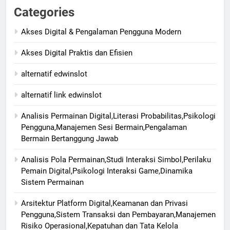
Categories
Akses Digital & Pengalaman Pengguna Modern
Akses Digital Praktis dan Efisien
alternatif edwinslot
alternatif link edwinslot
Analisis Permainan Digital,Literasi Probabilitas,Psikologi
Pengguna,Manajemen Sesi Bermain,Pengalaman
Bermain Bertanggung Jawab
Analisis Pola Permainan,Studi Interaksi Simbol,Perilaku
Pemain Digital,Psikologi Interaksi Game,Dinamika
Sistem Permainan
Arsitektur Platform Digital,Keamanan dan Privasi
Pengguna,Sistem Transaksi dan Pembayaran,Manajemen
Risiko Operasional,Kepatuhan dan Tata Kelola