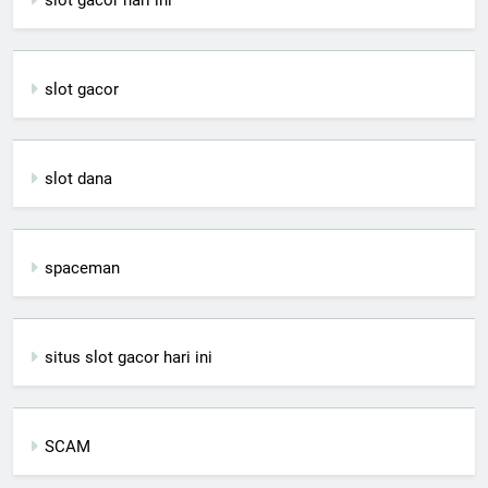
slot gacor hari ini
slot gacor
slot dana
spaceman
situs slot gacor hari ini
SCAM