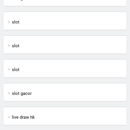
slot
slot
slot
slot gacor
live draw hk