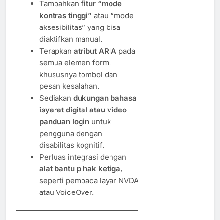
Tambahkan
fitur “mode
kontras tinggi”
atau “mode
aksesibilitas” yang bisa
diaktifkan manual.
Terapkan
atribut ARIA
pada
semua elemen form,
khususnya tombol dan
pesan kesalahan.
Sediakan
dukungan bahasa
isyarat digital atau video
panduan login
untuk
pengguna dengan
disabilitas kognitif.
Perluas integrasi dengan
alat bantu pihak ketiga
,
seperti pembaca layar NVDA
atau VoiceOver.