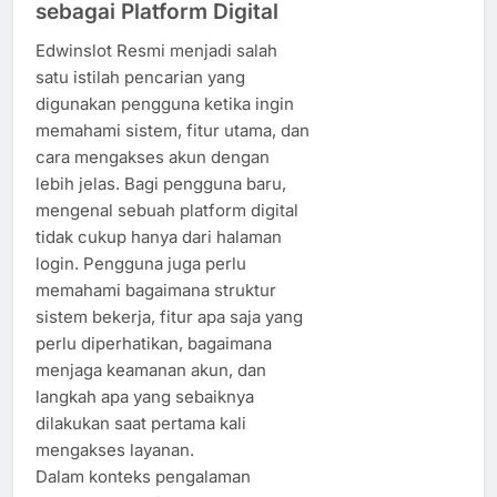
sebagai Platform Digital
Edwinslot Resmi menjadi salah
satu istilah pencarian yang
digunakan pengguna ketika ingin
memahami sistem, fitur utama, dan
cara mengakses akun dengan
lebih jelas. Bagi pengguna baru,
mengenal sebuah platform digital
tidak cukup hanya dari halaman
login. Pengguna juga perlu
memahami bagaimana struktur
sistem bekerja, fitur apa saja yang
perlu diperhatikan, bagaimana
menjaga keamanan akun, dan
langkah apa yang sebaiknya
dilakukan saat pertama kali
mengakses layanan.
Dalam konteks pengalaman