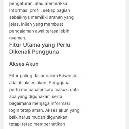
pengaturan, atau memeriksa
informasi profil, setiap bagian
sebaiknya memiliki arahan yang
jelas. Inilah yang membuat
pengalaman awal terasa lebih
nyaman.
Fitur Utama yang Perlu
Dikenali Pengguna
Akses Akun
Fitur paling dasar dalam Edwinslot
adalah akses akun. Pengguna
perlu memahami cara masuk, data
apa yang digunakan, serta
bagaimana menjaga informasi
login tetap aman. Akses akun yang
baik harus mudah digunakan,
tetapi tetap memperhatikan