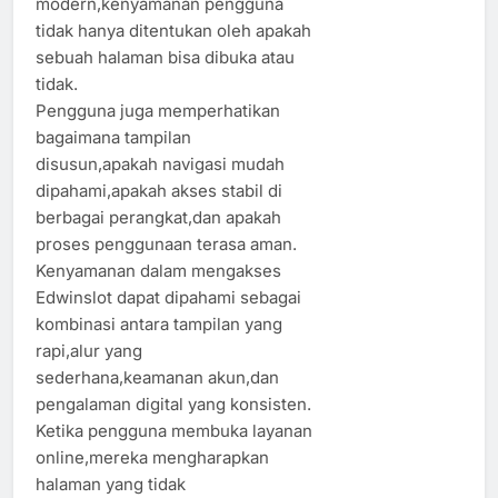
modern,kenyamanan pengguna
tidak hanya ditentukan oleh apakah
sebuah halaman bisa dibuka atau
tidak.
Pengguna juga memperhatikan
bagaimana tampilan
disusun,apakah navigasi mudah
dipahami,apakah akses stabil di
berbagai perangkat,dan apakah
proses penggunaan terasa aman.
Kenyamanan dalam mengakses
Edwinslot dapat dipahami sebagai
kombinasi antara tampilan yang
rapi,alur yang
sederhana,keamanan akun,dan
pengalaman digital yang konsisten.
Ketika pengguna membuka layanan
online,mereka mengharapkan
halaman yang tidak