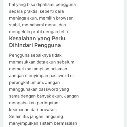
hal yang bisa dipahami pengguna
secara praktis, seperti cara
menjaga akun, memilih browser
stabil, memahami menu, dan
mengelola profil dengan teliti.
Kesalahan yang Perlu
Dihindari Pengguna
Pengguna sebaiknya tidak
memasukkan data akun sebelum
memeriksa tampilan halaman.
Jangan menyimpan password di
perangkat umum. Jangan
menggunakan password yang
sama dengan banyak akun. Jangan
mengabaikan peringatan
keamanan dari browser.
Selain itu, jangan langsung
menyimpulkan sistem bermasalah