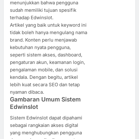
menunjukkan bahwa pengguna
sudah memiliki tujuan spesifik
terhadap Edwinslot.
Artikel yang baik untuk keyword ini
tidak boleh hanya mengulang nama
brand. Konten perlu menjawab
kebutuhan nyata pengguna,
seperti sistem akses, dashboard,
pengaturan akun, keamanan login,
pengalaman mobile, dan solusi
kendala. Dengan begitu, artikel
lebih kuat secara SEO dan tetap
nyaman dibaca.
Gambaran Umum Sistem
Edwinslot
Sistem Edwinslot dapat dipahami
sebagai rangkaian akses digital
yang menghubungkan pengguna