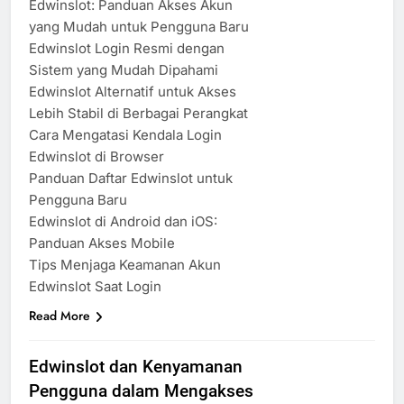
Edwinslot: Panduan Akses Akun
yang Mudah untuk Pengguna Baru
Edwinslot Login Resmi dengan
Sistem yang Mudah Dipahami
Edwinslot Alternatif untuk Akses
Lebih Stabil di Berbagai Perangkat
Cara Mengatasi Kendala Login
Edwinslot di Browser
Panduan Daftar Edwinslot untuk
Pengguna Baru
Edwinslot di Android dan iOS:
Panduan Akses Mobile
Tips Menjaga Keamanan Akun
Edwinslot Saat Login
Read More
Edwinslot dan Kenyamanan
Pengguna dalam Mengakses