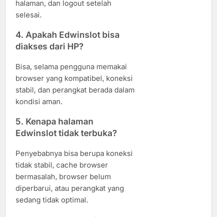
halaman, dan logout setelah
selesai.
4. Apakah Edwinslot bisa
diakses dari HP?
Bisa, selama pengguna memakai
browser yang kompatibel, koneksi
stabil, dan perangkat berada dalam
kondisi aman.
5. Kenapa halaman
Edwinslot tidak terbuka?
Penyebabnya bisa berupa koneksi
tidak stabil, cache browser
bermasalah, browser belum
diperbarui, atau perangkat yang
sedang tidak optimal.