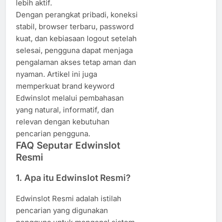
lebih aktif.
Dengan perangkat pribadi, koneksi
stabil, browser terbaru, password
kuat, dan kebiasaan logout setelah
selesai, pengguna dapat menjaga
pengalaman akses tetap aman dan
nyaman. Artikel ini juga
memperkuat brand keyword
Edwinslot melalui pembahasan
yang natural, informatif, dan
relevan dengan kebutuhan
pencarian pengguna.
FAQ Seputar Edwinslot
Resmi
1. Apa itu Edwinslot Resmi?
Edwinslot Resmi adalah istilah
pencarian yang digunakan