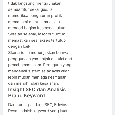
tidak langsung menggunakan
semua fitur sekaligus. Ia
memeriksa pengaturan profil,
memahami menu utama, lalu
mencari bagian keamanan akun.
Setelah selesai, ia logout untuk
memastikan sesi akses tertutup
dengan baik.
Skenario ini menunjukkan bahwa
penggunaan yang bijak dimulai dari
pemahaman dasar. Pengguna yang
mengenali sistem sejak awal akan
lebih mudah menjaga keamanan
dan menghindari kesalahan.
Insight SEO dan Analisis
Brand Keyword
Dari sudut pandang SEO, Edwinslot
Resmi adalah keyword yang kuat