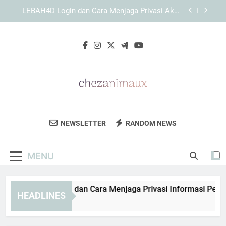
Skip
Login KAYA787 dan Cara Menjaga Privasi
to
Informasi Akun
content
KAYA787 Login dengan Proses Masuk yang
Sederhana bagi Pengguna Harian
EDWINSLOT Login dan Cara Menjaga Privasi
Informasi Pengguna
LEBAH4D Login dan Cara Menjaga Privasi Akun
Pengguna
Login KAYA787 dan Cara Menjaga Privasi
Informasi Akun
Chez Animaux
Temukan Tips Perawatan Hewan Dan
KAYA787 Login dengan Proses Masuk yang
NEWSLETTER
RANDOM NEWS
Sederhana bagi Pengguna Harian
Informasi Penting Untuk Hewan Peliharaan
Anda Di Chez Animaux.
MENU
WINSLOT Login dan Cara Menjaga Privasi Informasi Penggun
HEADLINES
Weeks Ago