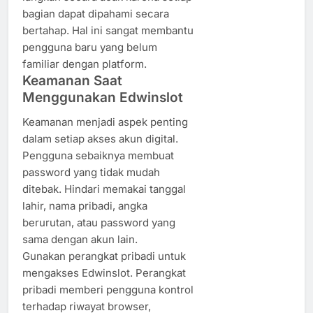
bagian dapat dipahami secara
bertahap. Hal ini sangat membantu
pengguna baru yang belum
familiar dengan platform.
Keamanan Saat
Menggunakan Edwinslot
Keamanan menjadi aspek penting
dalam setiap akses akun digital.
Pengguna sebaiknya membuat
password yang tidak mudah
ditebak. Hindari memakai tanggal
lahir, nama pribadi, angka
berurutan, atau password yang
sama dengan akun lain.
Gunakan perangkat pribadi untuk
mengakses Edwinslot. Perangkat
pribadi memberi pengguna kontrol
terhadap riwayat browser,