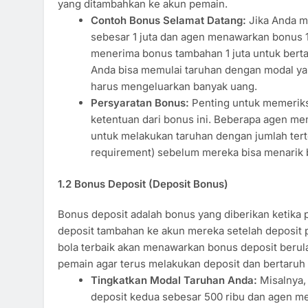
yang ditambahkan ke akun pemain.
Contoh Bonus Selamat Datang:
Jika Anda m
sebesar 1 juta dan agen menawarkan bonus 
menerima bonus tambahan 1 juta untuk berta
Anda bisa memulai taruhan dengan modal yan
harus mengeluarkan banyak uang.
Persyaratan Bonus:
Penting untuk memeriks
ketentuan dari bonus ini. Beberapa agen m
untuk melakukan taruhan dengan jumlah tert
requirement) sebelum mereka bisa menarik 
1.2
Bonus Deposit (Deposit Bonus)
Bonus deposit adalah bonus yang diberikan ketika
deposit tambahan ke akun mereka setelah deposit 
bola terbaik akan menawarkan bonus deposit beru
pemain agar terus melakukan deposit dan bertaruh 
Tingkatkan Modal Taruhan Anda:
Misalnya,
deposit kedua sebesar 500 ribu dan agen 