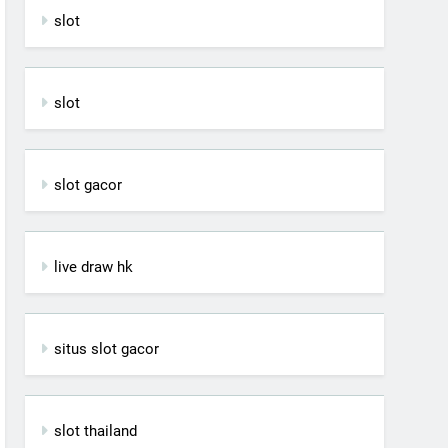
slot
slot
slot gacor
live draw hk
situs slot gacor
slot thailand