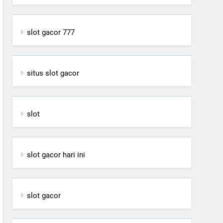
slot gacor 777
situs slot gacor
slot
slot gacor hari ini
slot gacor