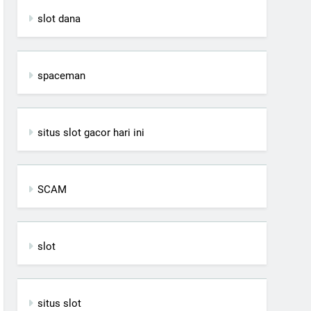
slot dana
spaceman
situs slot gacor hari ini
SCAM
slot
situs slot