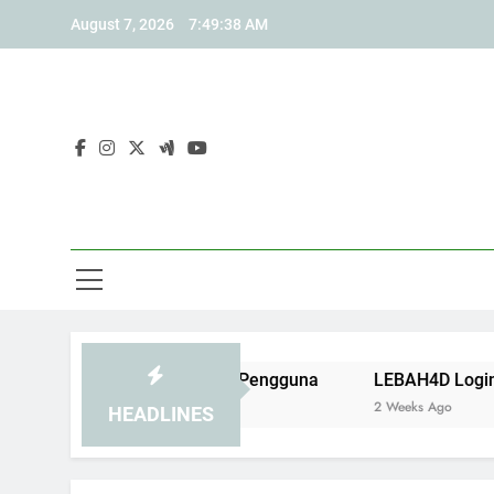
Skip
August 7, 2026
7:49:39 AM
to
content
Che
Temukan T
rivasi Informasi Pengguna
LEBAH4D Login dan Cara M
2 Weeks Ago
HEADLINES