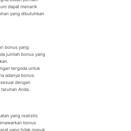
lum dapat menarik
uhan yang dibutuhkan
ri bonus yang
da jumlah bonus yang
kan.
ngan tergoda untuk
na adanya bonus.
 sesuai dengan
 taruhan Anda.
tan yang realistis
menawarkan bonus
arat yang tidak masuk