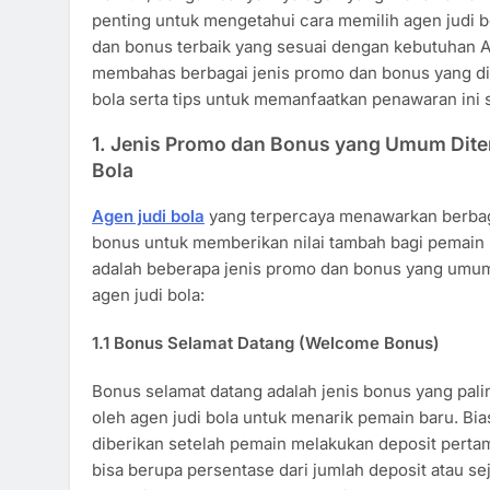
penting untuk mengetahui cara memilih agen judi 
dan bonus terbaik yang sesuai dengan kebutuhan An
membahas berbagai jenis promo dan bonus yang di
bola serta tips untuk memanfaatkan penawaran ini 
1.
Jenis Promo dan Bonus yang Umum Ditem
Bola
Agen judi bola
yang terpercaya menawarkan berbag
bonus untuk memberikan nilai tambah bagi pemain 
adalah beberapa jenis promo dan bonus yang umum
agen judi bola:
1.1
Bonus Selamat Datang (Welcome Bonus)
Bonus selamat datang adalah jenis bonus yang pal
oleh agen judi bola untuk menarik pemain baru. Bia
diberikan setelah pemain melakukan deposit perta
bisa berupa persentase dari jumlah deposit atau se