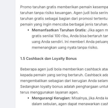
Promo taruhan gratis memberikan pemain kesemp
taruhan tanpa risiko keuangan. Agen judi bola ser
taruhan gratis sebagai bagian dari promosi tertent
pemain yang ingin mencoba berbagai jenis taruhan
Memanfaatkan Taruhan Gratis:
Jika agen m
gratis senilai 100 ribu, Anda bisa bertaruh 
uang Anda sendiri. Ini memberi Anda peluan
memenangkan uang nyata tanpa risiko.
1.5
Cashback dan Loyalty Bonus
Beberapa agen judi bola memberikan cashback atau
kepada pemain yang sering bertaruh. Cashback ad
mengembalikan sebagian dari kerugian Anda selama
Sedangkan loyalty bonus adalah penghargaan untuk
terus menggunakan layanan agen.
Mengurangi Kerugian:
Misalnya, jika Anda k
dalam sebulan, agen dapat menawarkan cas