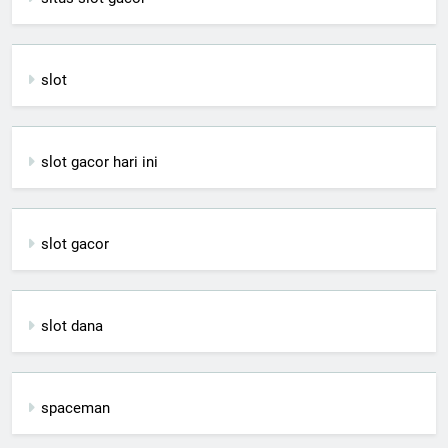
slot
slot gacor hari ini
slot gacor
slot dana
spaceman