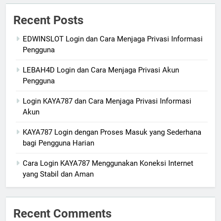
Recent Posts
EDWINSLOT Login dan Cara Menjaga Privasi Informasi
Pengguna
LEBAH4D Login dan Cara Menjaga Privasi Akun
Pengguna
Login KAYA787 dan Cara Menjaga Privasi Informasi
Akun
KAYA787 Login dengan Proses Masuk yang Sederhana
bagi Pengguna Harian
Cara Login KAYA787 Menggunakan Koneksi Internet
yang Stabil dan Aman
Recent Comments