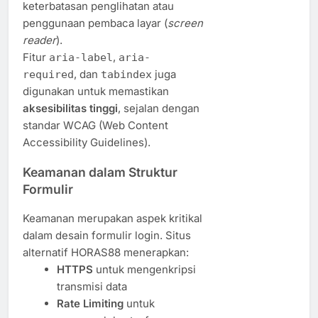
keterbatasan penglihatan atau
penggunaan pembaca layar (
screen
reader
).
Fitur
,
aria-label
aria-
, dan
juga
required
tabindex
digunakan untuk memastikan
aksesibilitas tinggi
, sejalan dengan
standar WCAG (Web Content
Accessibility Guidelines).
Keamanan dalam Struktur
Formulir
Keamanan merupakan aspek kritikal
dalam desain formulir login. Situs
alternatif HORAS88 menerapkan:
HTTPS
untuk mengenkripsi
transmisi data
Rate Limiting
untuk