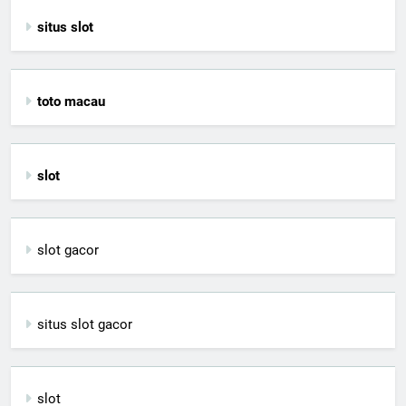
situs slot
toto macau
slot
slot gacor
situs slot gacor
slot