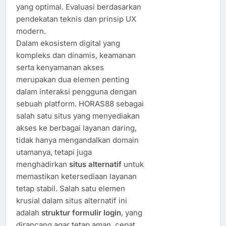
yang optimal. Evaluasi berdasarkan
pendekatan teknis dan prinsip UX
modern.
Dalam ekosistem digital yang
kompleks dan dinamis, keamanan
serta kenyamanan akses
merupakan dua elemen penting
dalam interaksi pengguna dengan
sebuah platform. HORAS88 sebagai
salah satu situs yang menyediakan
akses ke berbagai layanan daring,
tidak hanya mengandalkan domain
utamanya, tetapi juga
menghadirkan
situs alternatif
untuk
memastikan ketersediaan layanan
tetap stabil. Salah satu elemen
krusial dalam situs alternatif ini
adalah
struktur formulir login
, yang
dirancang agar tetap aman, cepat,