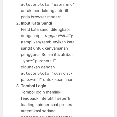
autocomplete="username"
untuk mendukung autofill
pada browser modern.
Input Kata Sandi
Field kata sandi dilengkapi
dengan opsi
toggle visibility
(tampilkan/sembunyikan kata
sandi) untuk kenyamanan
pengguna. Selain itu, atribut
type="password"
digunakan dengan
autocomplete="current-
untuk keamanan.
password"
Tombol Login
Tombol login memiliki
feedback interaktif seperti
loading spinner saat proses
autentikasi sedang