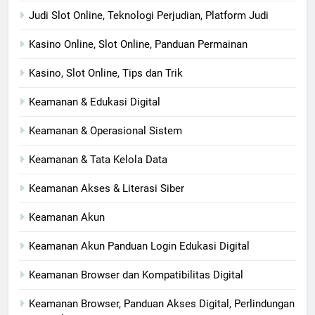
Judi Slot Online, Teknologi Perjudian, Platform Judi
Kasino Online, Slot Online, Panduan Permainan
Kasino, Slot Online, Tips dan Trik
Keamanan & Edukasi Digital
Keamanan & Operasional Sistem
Keamanan & Tata Kelola Data
Keamanan Akses & Literasi Siber
Keamanan Akun
Keamanan Akun Panduan Login Edukasi Digital
Keamanan Browser dan Kompatibilitas Digital
Keamanan Browser, Panduan Akses Digital, Perlindungan