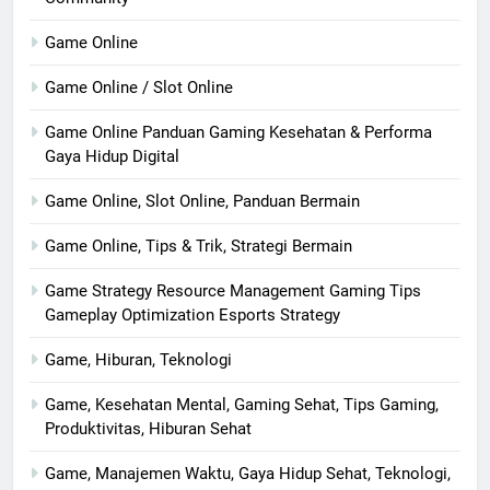
Game Online
Game Online / Slot Online
Game Online Panduan Gaming Kesehatan & Performa
Gaya Hidup Digital
Game Online, Slot Online, Panduan Bermain
Game Online, Tips & Trik, Strategi Bermain
Game Strategy Resource Management Gaming Tips
Gameplay Optimization Esports Strategy
Game, Hiburan, Teknologi
Game, Kesehatan Mental, Gaming Sehat, Tips Gaming,
Produktivitas, Hiburan Sehat
Game, Manajemen Waktu, Gaya Hidup Sehat, Teknologi,