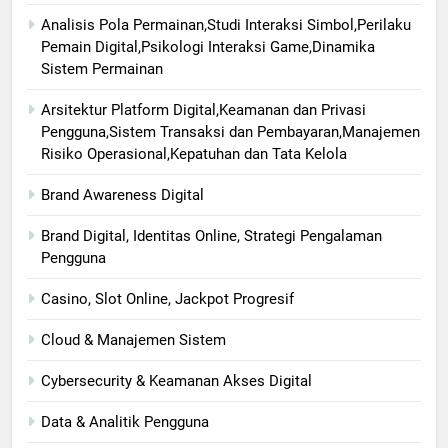
Analisis Pola Permainan,Studi Interaksi Simbol,Perilaku
Pemain Digital,Psikologi Interaksi Game,Dinamika
Sistem Permainan
Arsitektur Platform Digital,Keamanan dan Privasi
Pengguna,Sistem Transaksi dan Pembayaran,Manajemen
Risiko Operasional,Kepatuhan dan Tata Kelola
Brand Awareness Digital
Brand Digital, Identitas Online, Strategi Pengalaman
Pengguna
Casino, Slot Online, Jackpot Progresif
Cloud & Manajemen Sistem
Cybersecurity & Keamanan Akses Digital
Data & Analitik Pengguna