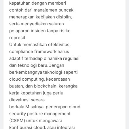
kepatuhan dengan memberi
contoh dari manajemen puncak,
menerapkan kebijakan disiplin,
serta menyediakan saluran
pelaporan insiden tanpa risiko
represif.
Untuk memastikan efektivitas,
compliance framework harus
adaptif terhadap dinamika regulasi
dan teknologi baru.Dengan
berkembangnya teknologi seperti
cloud computing, kecerdasan
buatan, dan blockchain, kerangka
kerja kepatuhan juga perlu
dievaluasi secara
berkala.Misalnya, penerapan cloud
security posture management
(CSPM) untuk mengawasi
konfigurasi cloud, atau integrasi