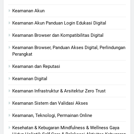
Keamanan Akun
Keamanan Akun Panduan Login Edukasi Digital
Keamanan Browser dan Kompatibilitas Digital
Keamanan Browser, Panduan Akses Digital, Perlindungan
Perangkat
Keamanan dan Reputasi
Keamanan Digital
Keamanan Infrastruktur & Arsitektur Zero Trust
Keamanan Sistem dan Validasi Akses
Keamanan, Teknologi, Permainan Online
Kesehatan & Kebugaran Mindfulness & Wellness Gaya