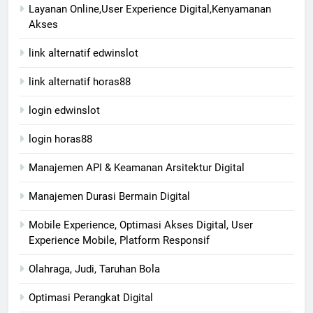
Layanan Online,User Experience Digital,Kenyamanan
Akses
link alternatif edwinslot
link alternatif horas88
login edwinslot
login horas88
Manajemen API & Keamanan Arsitektur Digital
Manajemen Durasi Bermain Digital
Mobile Experience, Optimasi Akses Digital, User
Experience Mobile, Platform Responsif
Olahraga, Judi, Taruhan Bola
Optimasi Perangkat Digital