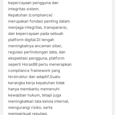
kepercayaan pengguna dan
integritas sistem.
Kepatuhan (compliance)
merupakan fondasi penting dalam
menjaga integritas, transparansi,
dan kepercayaan pada sebuah
platform digital.Di tengah
meningkatnya ancaman siber,
regulasi perlindungan data, dan
ekspektasi pengguna, platform
seperti Horas88 perlu menerapkan
compliance framework yang
terstruktur dan adaptif.Suatu
kerangka kerja kepatuhan tidak
hanya membantu memenuhi
kewajiban hukum, tetapi juga
meningkatkan tata kelola internal,
mengurangi risiko, serta
memperkuat reputasi.