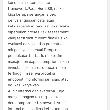
kunci dalam compliance
framework.Pada Horas88, risiko
bisa berupa serangan siber,
penyalahgunaan data, atau
ketidakpatuhan regulasi lokal.Maka
diperlukan proses risk assessment
yang terstruktur: identifikasi risiko,
evaluasi dampak, dan penentuan
mitigasi yang sesuai.Dengan
pendekatan berbasis risiko, tim
manajemen dapat memprioritaskan
investasi pada area dengan risiko
tertinggi, misalnya proteksi
endpoint, monitoring jaringan, atau
edukasi karyawan.
Audit internal dan eksternal juga
menjadi bagian tak terpisahkan
dari compliance framework.Audit
internal memastikan kebijakan dan