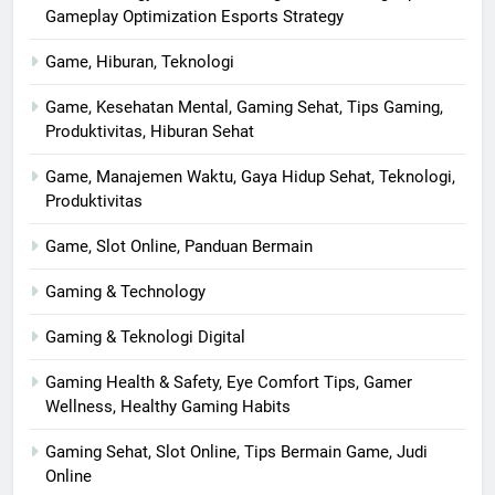
Gameplay Optimization Esports Strategy
Game, Hiburan, Teknologi
Game, Kesehatan Mental, Gaming Sehat, Tips Gaming,
Produktivitas, Hiburan Sehat
Game, Manajemen Waktu, Gaya Hidup Sehat, Teknologi,
Produktivitas
Game, Slot Online, Panduan Bermain
Gaming & Technology
Gaming & Teknologi Digital
Gaming Health & Safety, Eye Comfort Tips, Gamer
Wellness, Healthy Gaming Habits
Gaming Sehat, Slot Online, Tips Bermain Game, Judi
Online