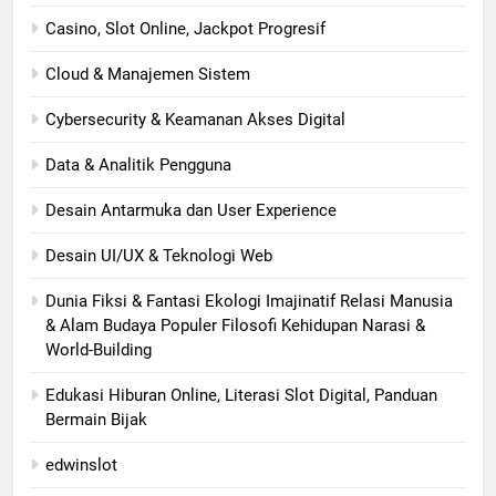
Casino, Slot Online, Jackpot Progresif
Cloud & Manajemen Sistem
Cybersecurity & Keamanan Akses Digital
Data & Analitik Pengguna
Desain Antarmuka dan User Experience
Desain UI/UX & Teknologi Web
Dunia Fiksi & Fantasi Ekologi Imajinatif Relasi Manusia
& Alam Budaya Populer Filosofi Kehidupan Narasi &
World-Building
Edukasi Hiburan Online, Literasi Slot Digital, Panduan
Bermain Bijak
edwinslot