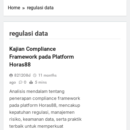
Home
regulasi data
regulasi data
Kajian Compliance
Framework pada Platform
Horas88
821208d
11 months
ago
0
5 mins
Analisis mendalam tentang
penerapan compliance framework
pada platform Horas88, mencakup
kepatuhan regulasi, manajemen
risiko, keamanan data, serta praktik
terbaik untuk memperkuat