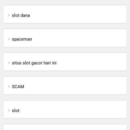
slot dana
spaceman
situs slot gacor hari ini
SCAM
slot