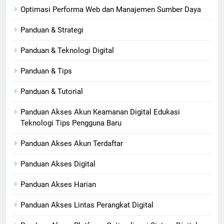
Optimasi Performa Web dan Manajemen Sumber Daya
Panduan & Strategi
Panduan & Teknologi Digital
Panduan & Tips
Panduan & Tutorial
Panduan Akses Akun Keamanan Digital Edukasi
Teknologi Tips Pengguna Baru
Panduan Akses Akun Terdaftar
Panduan Akses Digital
Panduan Akses Harian
Panduan Akses Lintas Perangkat Digital