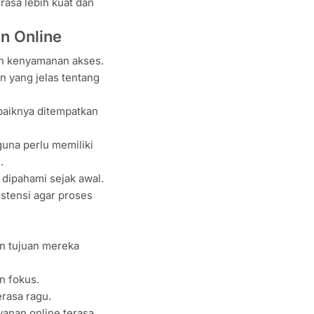
asa lebih kuat dan
n Online
an kenyamanan akses.
 yang jelas tentang
baiknya ditempatkan
una perlu memiliki
.
dipahami sejak awal.
stensi agar proses
n tujuan mereka
n fokus.
erasa ragu.
anan online terasa