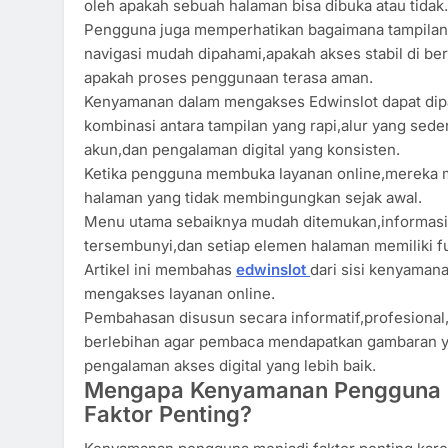
oleh apakah sebuah halaman bisa dibuka atau tidak.
Pengguna juga memperhatikan bagaimana tampilan
navigasi mudah dipahami,apakah akses stabil di be
apakah proses penggunaan terasa aman.
Kenyamanan dalam mengakses Edwinslot dapat dip
kombinasi antara tampilan yang rapi,alur yang se
akun,dan pengalaman digital yang konsisten.
Ketika pengguna membuka layanan online,mereka
halaman yang tidak membingungkan sejak awal.
Menu utama sebaiknya mudah ditemukan,informasi 
tersembunyi,dan setiap elemen halaman memiliki fu
Artikel ini membahas
edwinslot
dari sisi kenyama
mengakses layanan online.
Pembahasan disusun secara informatif,profesional,d
berlebihan agar pembaca mendapatkan gambaran ya
pengalaman akses digital yang lebih baik.
Mengapa Kenyamanan Pengguna 
Faktor Penting?