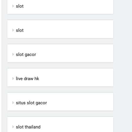
slot
slot
slot gacor
live draw hk
situs slot gacor
slot thailand