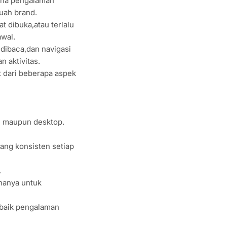
ena pengalaman
uah brand.
t dibuka,atau terlalu
awal.
 dibaca,dan navigasi
 aktivitas.
 dari beberapa aspek
le maupun desktop.
ng konsisten setiap
.
hanya untuk
 baik pengalaman