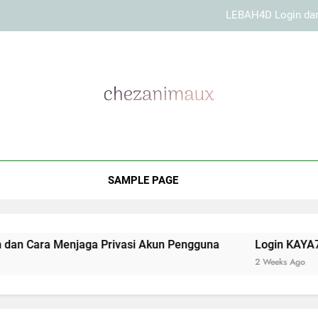
LEBAH4D Login dan
Login KAYA787 dan
KAYA787 Login dengan Proses Masuk 
EDWINSLOT Login dan Cara
z Animaux
LEBAH4D Login dan
ips Perawatan Hewan Dan Informasi Penting Untuk Hewan Pel
Login KAYA787 dan
SAMPLE PAGE
KAYA787 Login dengan Proses Masuk 
enjaga Privasi Akun Pengguna
Login KAYA787 dan Cara
2 Weeks Ago