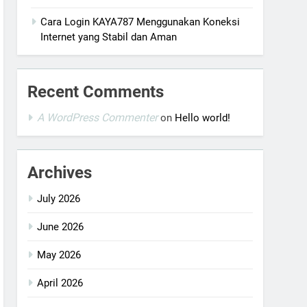
Cara Login KAYA787 Menggunakan Koneksi
Internet yang Stabil dan Aman
Recent Comments
A WordPress Commenter
on
Hello world!
Archives
July 2026
June 2026
May 2026
April 2026