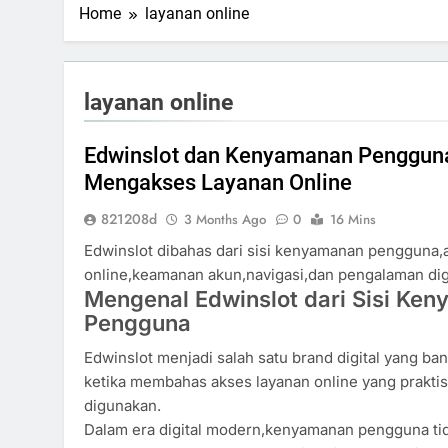
Home
layanan online
layanan online
Edwinslot dan Kenyamanan Penggun
Mengakses Layanan Online
821208d
3 Months Ago
0
16 Mins
Edwinslot dibahas dari sisi kenyamanan pengguna,
online,keamanan akun,navigasi,dan pengalaman digit
Mengenal Edwinslot dari Sisi Ke
Pengguna
Edwinslot menjadi salah satu brand digital yang ba
ketika membahas akses layanan online yang prakti
digunakan.
Dalam era digital modern,kenyamanan pengguna tid