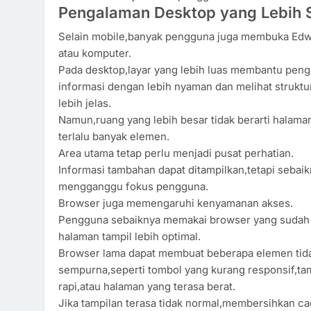
Pengalaman Desktop yang Lebih S
Selain mobile,banyak pengguna juga membuka Edwin
atau komputer.
Pada desktop,layar yang lebih luas membantu pe
informasi dengan lebih nyaman dan melihat strukt
lebih jelas.
Namun,ruang yang lebih besar tidak berarti halama
terlalu banyak elemen.
Area utama tetap perlu menjadi pusat perhatian.
Informasi tambahan dapat ditampilkan,tetapi sebaik
mengganggu fokus pengguna.
Browser juga memengaruhi kenyamanan akses.
Pengguna sebaiknya memakai browser yang sudah 
halaman tampil lebih optimal.
Browser lama dapat membuat beberapa elemen tida
sempurna,seperti tombol yang kurang responsif,tam
rapi,atau halaman yang terasa berat.
Jika tampilan terasa tidak normal,membersihkan ca