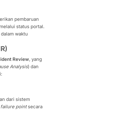
berikan pembaruan
elalui status portal.
n dalam waktu
IR)
cident Review
, yang
use Analysis
) dan
:
an dari sistem
i
failure point
secara