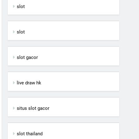
slot
slot
slot gacor
live draw hk
situs slot gacor
slot thailand