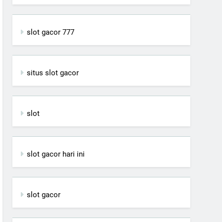
slot gacor 777
situs slot gacor
slot
slot gacor hari ini
slot gacor