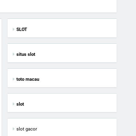
SLOT
situs slot
toto macau
slot
slot gacor