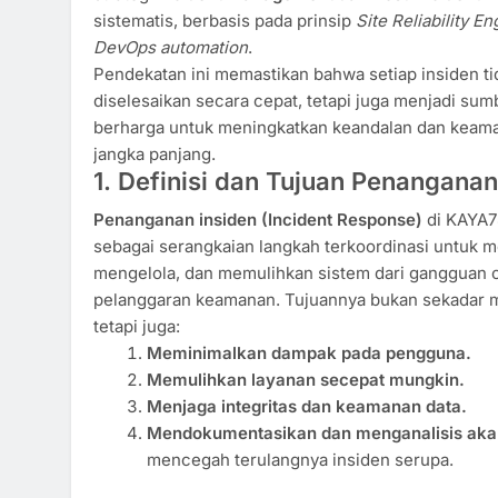
sistematis, berbasis pada prinsip
Site Reliability E
DevOps automation
.
Pendekatan ini memastikan bahwa setiap insiden t
diselesaikan secara cepat, tetapi juga menjadi su
berharga untuk meningkatkan keandalan dan keama
jangka panjang.
1. Definisi dan Tujuan Penanganan
Penanganan insiden (Incident Response)
di KAYA78
sebagai serangkaian langkah terkoordinasi untuk m
mengelola, dan memulihkan sistem dari gangguan o
pelanggaran keamanan. Tujuannya bukan sekadar 
tetapi juga:
Meminimalkan dampak pada pengguna.
Memulihkan layanan secepat mungkin.
Menjaga integritas dan keamanan data.
Mendokumentasikan dan menganalisis aka
mencegah terulangnya insiden serupa.