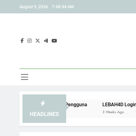
Skip
August 9, 2026
7:48:45 AM
to
content
Che
Temukan T
rivasi Informasi Pengguna
LEBAH4D Login dan Cara M
3 Weeks Ago
HEADLINES