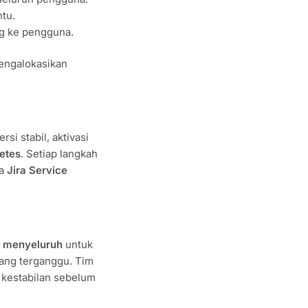
tu.
g ke pengguna.
engalokasikan
si stabil, aktivasi
etes
. Setiap langkah
ya
Jira Service
si menyeluruh
untuk
yang terganggu. Tim
kestabilan sebelum