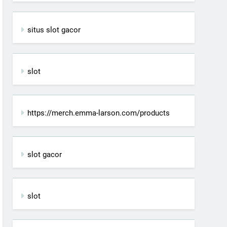
situs slot gacor
slot
https://merch.emma-larson.com/products
slot gacor
slot