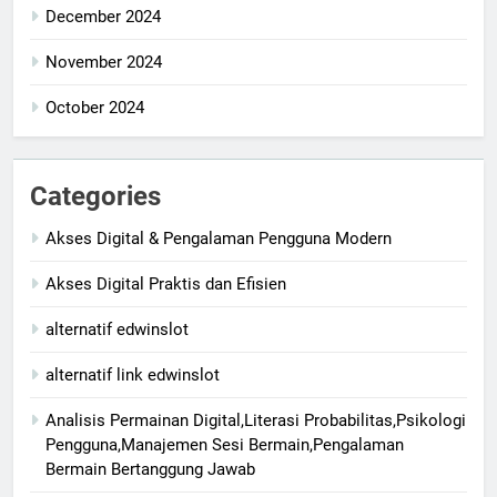
December 2024
November 2024
October 2024
Categories
Akses Digital & Pengalaman Pengguna Modern
Akses Digital Praktis dan Efisien
alternatif edwinslot
alternatif link edwinslot
Analisis Permainan Digital,Literasi Probabilitas,Psikologi
Pengguna,Manajemen Sesi Bermain,Pengalaman
Bermain Bertanggung Jawab