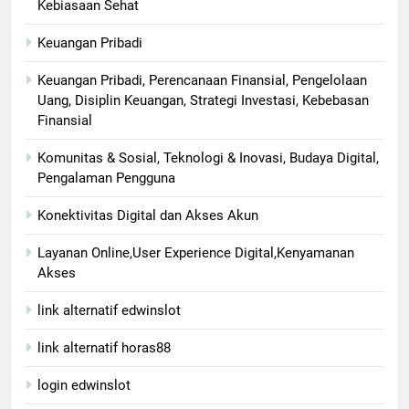
Kebiasaan Sehat
Keuangan Pribadi
Keuangan Pribadi, Perencanaan Finansial, Pengelolaan
Uang, Disiplin Keuangan, Strategi Investasi, Kebebasan
Finansial
Komunitas & Sosial, Teknologi & Inovasi, Budaya Digital,
Pengalaman Pengguna
Konektivitas Digital dan Akses Akun
Layanan Online,User Experience Digital,Kenyamanan
Akses
link alternatif edwinslot
link alternatif horas88
login edwinslot