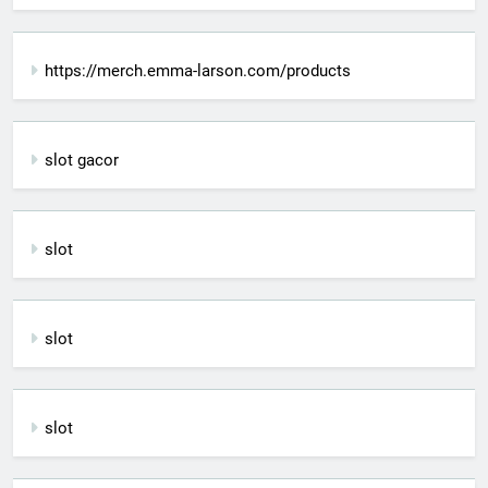
https://merch.emma-larson.com/products
slot gacor
slot
slot
slot