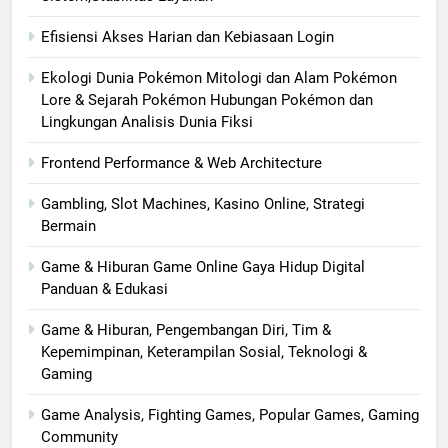
Efisiensi Akses Harian dan Kebiasaan Login
Ekologi Dunia Pokémon Mitologi dan Alam Pokémon
Lore & Sejarah Pokémon Hubungan Pokémon dan
Lingkungan Analisis Dunia Fiksi
Frontend Performance & Web Architecture
Gambling, Slot Machines, Kasino Online, Strategi
Bermain
Game & Hiburan Game Online Gaya Hidup Digital
Panduan & Edukasi
Game & Hiburan, Pengembangan Diri, Tim &
Kepemimpinan, Keterampilan Sosial, Teknologi &
Gaming
Game Analysis, Fighting Games, Popular Games, Gaming
Community