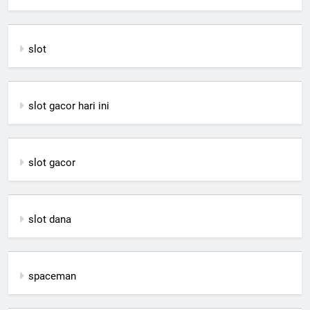
slot
slot gacor hari ini
slot gacor
slot dana
spaceman