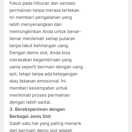
fokus pada hiburan dan sensasi
permainan tanpa merasa tertekan.
Ini memberi pengalaman yang
lebih menyenangkan dan
memungkinkan Anda untuk benar-
benar menikmati setiap putaran
tanpa takut kehilangan uang.
Dengan demo slot, Anda bisa
merasakan kegembiraan yang
sama seperti bermain dengan uang
asli, tetapi tanpa ada ketegangan
atau tekanan emosional. Ini
memberi kesempatan untuk
menikmati proses permainan
dengan lebih santai.
3. Bereksperimen dengan
Berbagai Jenis Slot
Salah satu hal yang paling menarik
dari bermain demo slot adalah