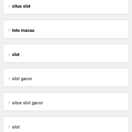
situs slot
toto macau
slot
slot gacor
situs slot gacor
slot