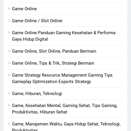
Game Online
Game Online / Slot Online
Game Online Panduan Gaming Kesehatan & Performa
Gaya Hidup Digital
Game Online, Slot Online, Panduan Bermain
Game Online, Tips & Trik, Strategi Bermain
Game Strategy Resource Management Gaming Tips
Gameplay Optimization Esports Strategy
Game, Hiburan, Teknologi
Game, Kesehatan Mental, Gaming Sehat, Tips Gaming,
Produktivitas, Hiburan Sehat
Game, Manajemen Waktu, Gaya Hidup Sehat, Teknologi,
Produktivitas