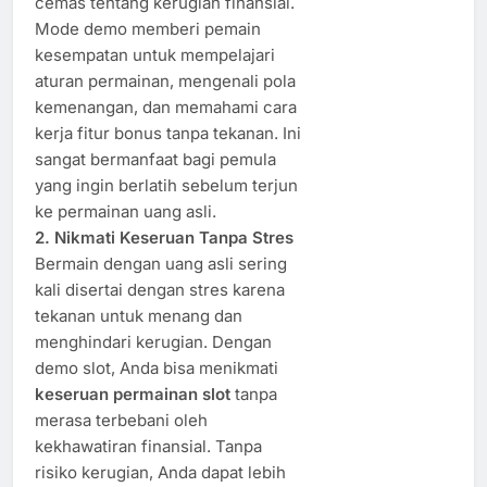
cemas tentang kerugian finansial.
Mode demo memberi pemain
kesempatan untuk mempelajari
aturan permainan, mengenali pola
kemenangan, dan memahami cara
kerja fitur bonus tanpa tekanan. Ini
sangat bermanfaat bagi pemula
yang ingin berlatih sebelum terjun
ke permainan uang asli.
2. Nikmati Keseruan Tanpa Stres
Bermain dengan uang asli sering
kali disertai dengan stres karena
tekanan untuk menang dan
menghindari kerugian. Dengan
demo slot, Anda bisa menikmati
keseruan permainan slot
tanpa
merasa terbebani oleh
kekhawatiran finansial. Tanpa
risiko kerugian, Anda dapat lebih