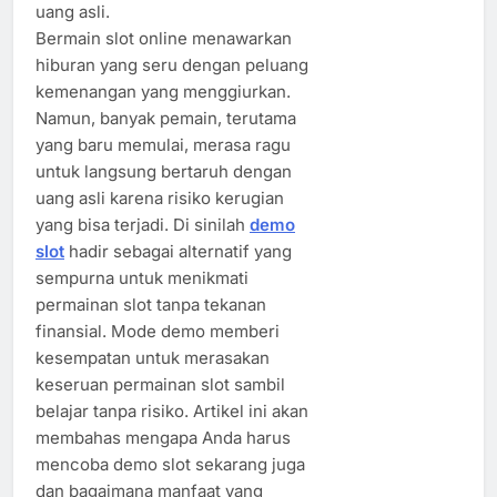
uang asli.
Bermain slot online menawarkan
hiburan yang seru dengan peluang
kemenangan yang menggiurkan.
Namun, banyak pemain, terutama
yang baru memulai, merasa ragu
untuk langsung bertaruh dengan
uang asli karena risiko kerugian
yang bisa terjadi. Di sinilah
demo
slot
hadir sebagai alternatif yang
sempurna untuk menikmati
permainan slot tanpa tekanan
finansial. Mode demo memberi
kesempatan untuk merasakan
keseruan permainan slot sambil
belajar tanpa risiko. Artikel ini akan
membahas mengapa Anda harus
mencoba demo slot sekarang juga
dan bagaimana manfaat yang