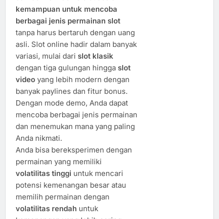
kemampuan untuk mencoba
berbagai jenis permainan slot
tanpa harus bertaruh dengan uang
asli. Slot online hadir dalam banyak
variasi, mulai dari
slot klasik
dengan tiga gulungan hingga
slot
video
yang lebih modern dengan
banyak paylines dan fitur bonus.
Dengan mode demo, Anda dapat
mencoba berbagai jenis permainan
dan menemukan mana yang paling
Anda nikmati.
Anda bisa bereksperimen dengan
permainan yang memiliki
volatilitas tinggi
untuk mencari
potensi kemenangan besar atau
memilih permainan dengan
volatilitas rendah
untuk