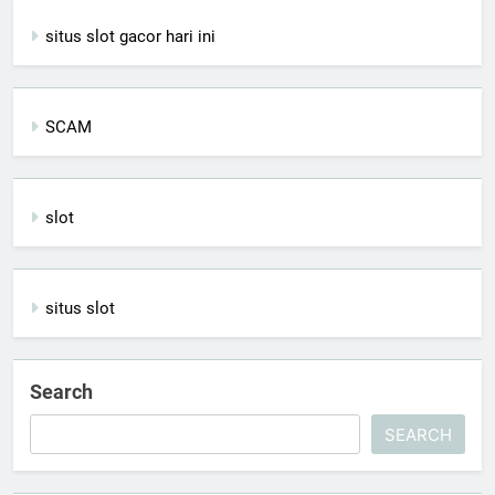
situs slot gacor hari ini
SCAM
slot
situs slot
Search
SEARCH