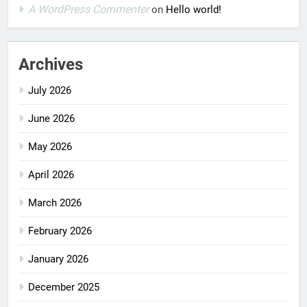
A WordPress Commenter
on
Hello world!
Archives
July 2026
June 2026
May 2026
April 2026
March 2026
February 2026
January 2026
December 2025