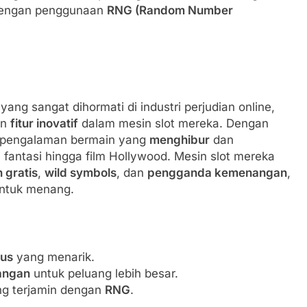
engan penggunaan
RNG (Random Number
ang sangat dihormati di industri perjudian online,
an
fitur inovatif
dalam mesin slot mereka. Dengan
n pengalaman bermain yang
menghibur
dan
 fantasi hingga film Hollywood. Mesin slot mereka
 gratis
,
wild symbols
, dan
pengganda kemenangan
,
ntuk menang.
nus
yang menarik.
angan
untuk peluang lebih besar.
g terjamin dengan
RNG
.