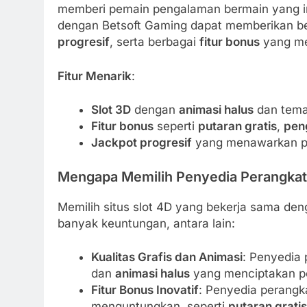
memberi pemain pengalaman bermain yang ime
dengan Betsoft Gaming dapat memberikan b
progresif
, serta berbagai
fitur bonus
yang me
Fitur Menarik
:
Slot 3D
dengan
animasi halus
dan tema
Fitur bonus
seperti
putaran gratis
,
pen
Jackpot progresif
yang menawarkan pe
Mengapa Memilih Penyedia Perangkat
Memilih situs slot 4D yang bekerja sama de
banyak keuntungan, antara lain:
Kualitas Grafis dan Animasi
: Penyedia
dan
animasi halus
yang menciptakan pe
Fitur Bonus Inovatif
: Penyedia perangk
menguntungkan, seperti
putaran gratis