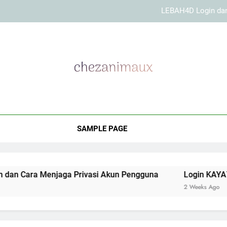
LEBAH4D Login dan
Login KAYA787 dan
KAYA787 Login dengan Proses Masuk 
EDWINSLOT Login dan Cara
z Animaux
LEBAH4D Login dan
ips Perawatan Hewan Dan Informasi Penting Untuk Hewan Pel
Login KAYA787 dan
SAMPLE PAGE
KAYA787 Login dengan Proses Masuk 
enjaga Privasi Akun Pengguna
Login KAYA787 dan Cara
2 Weeks Ago