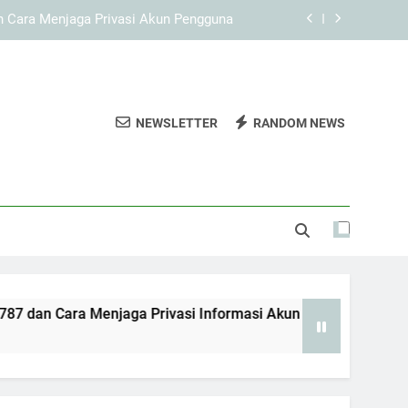
 Cara Menjaga Privasi Akun Pengguna
 Cara Menjaga Privasi Informasi Akun
yang Sederhana bagi Pengguna Harian
NEWSLETTER
RANDOM NEWS
 Menjaga Privasi Informasi Pengguna
 Cara Menjaga Privasi Akun Pengguna
iharaan Anda Di Chez Animaux.
 Cara Menjaga Privasi Informasi Akun
yang Sederhana bagi Pengguna Harian
 Menjaga Privasi Informasi Akun
KAYA787 Login denga
3 Weeks Ago