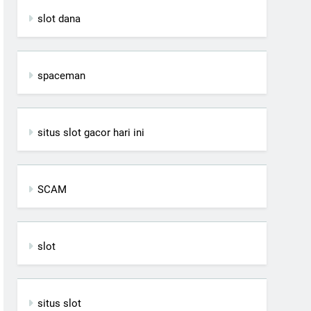
slot dana
spaceman
situs slot gacor hari ini
SCAM
slot
situs slot