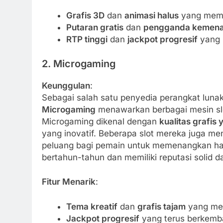
Grafis 3D
dan
animasi halus
yang memb
Putaran gratis
dan
pengganda kemen
RTP tinggi
dan
jackpot progresif
yang 
2.
Microgaming
Keunggulan
:
Sebagai salah satu penyedia perangkat lunak p
Microgaming
menawarkan berbagai mesin slot
Microgaming dikenal dengan
kualitas grafis 
yang inovatif. Beberapa slot mereka juga 
peluang bagi pemain untuk memenangkan had
bertahun-tahun dan memiliki reputasi solid 
Fitur Menarik
:
Tema kreatif
dan
grafis tajam
yang mem
Jackpot progresif
yang terus berkemb