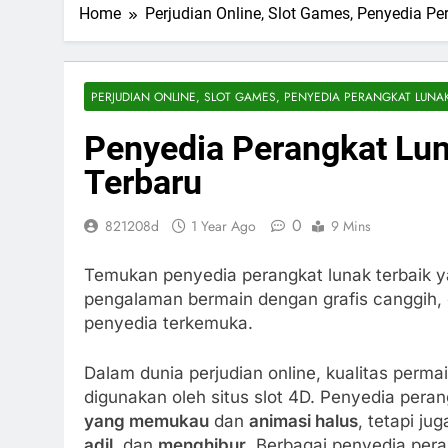
Home
Perjudian Online, Slot Games, Penyedia P
PERJUDIAN ONLINE, SLOT GAMES, PENYEDIA PERANGKAT LUNA
Penyedia Perangkat Luna
Terbaru
0
821208d
1 Year Ago
9 Mins
Temukan penyedia perangkat lunak terbaik 
pengalaman bermain dengan grafis canggih, 
penyedia terkemuka.
Dalam dunia perjudian online, kualitas perm
digunakan oleh situs slot 4D. Penyedia pera
yang memukau
dan
animasi halus
, tetapi j
adil
, dan
menghibur
. Berbagai penyedia per