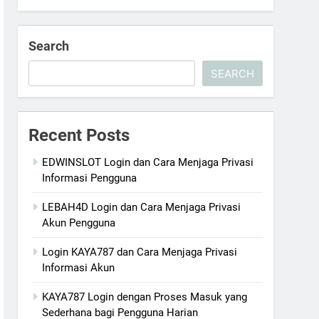
Search
SEARCH
Recent Posts
EDWINSLOT Login dan Cara Menjaga Privasi
Informasi Pengguna
LEBAH4D Login dan Cara Menjaga Privasi
Akun Pengguna
Login KAYA787 dan Cara Menjaga Privasi
Informasi Akun
KAYA787 Login dengan Proses Masuk yang
Sederhana bagi Pengguna Harian